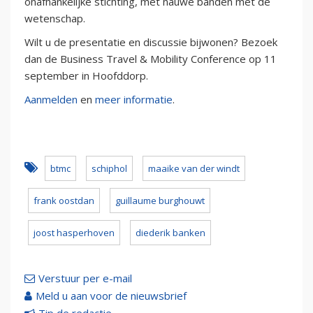
onafhankelijke stichting, met nauwe banden met de
wetenschap.
Wilt u de presentatie en discussie bijwonen? Bezoek
dan de Business Travel & Mobility Conference op 11
september in Hoofddorp.
Aanmelden
en
meer informatie
.
btmc
schiphol
maaike van der windt
frank oostdan
guillaume burghouwt
joost hasperhoven
diederik banken
Verstuur per e-mail
Meld u aan voor de nieuwsbrief