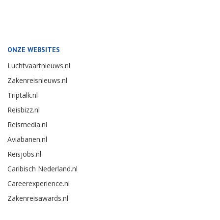
ONZE WEBSITES
Luchtvaartnieuws.nl
Zakenreisnieuws.nl
Triptalk.nl
Reisbizz.nl
Reismedia.nl
Aviabanen.nl
Reisjobs.nl
Caribisch Nederland.nl
Careerexperience.nl
Zakenreisawards.nl