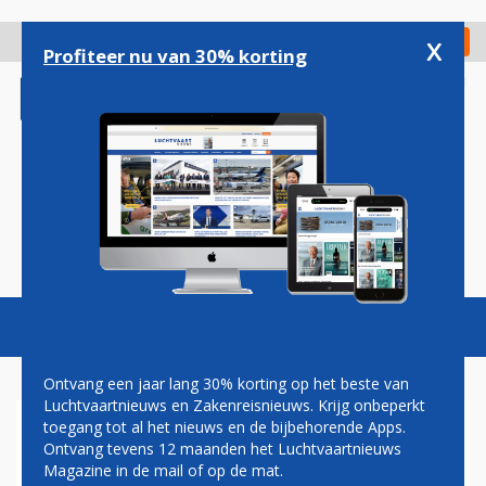
Overslaan
en
x
Digitaal Magazine
Registreer
Check in
naar
Profiteer nu van 30% korting
de
inhoud
gaan
Magazine
Podcasts
Vacatures
Toggl
naviga
Ontvang een jaar lang 30% korting op het beste van
Luchtvaartnieuws en Zakenreisnieuws. Krijg onbeperkt
toegang tot al het nieuws en de bijbehorende Apps.
ZAKENREISBRANCHE
Ontvang tevens 12 maanden het Luchtvaartnieuws
DISCUSSIEERT OVER EEN
Magazine in de mail of op de mat.