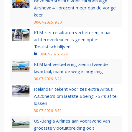
Bezoekersrecord voor Farnborough
Airshow: 41 procent meer dan de vorige
keer
30-07-2026, 9:30
KLM ziet resultaten verbeteren, maar
achteroverleunen is geen optie:
‘Realistisch blijven’
30-07-2026, 9:29
KLM laat verbetering zien in tweede
kwartaal, maar de weg is nog lang
30-07-2026, 8:22
Icelandair tekent voor zes extra Airbus
A320neo's om laatste Boeing 757's af te
lossen
30-07-2026, 6:52
US-Bangla Airlines aan vooravond van
grootste vlootuitbreiding ooit