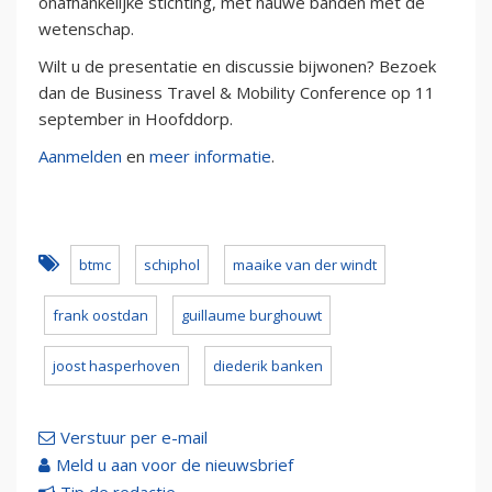
onafhankelijke stichting, met nauwe banden met de
wetenschap.
Wilt u de presentatie en discussie bijwonen? Bezoek
dan de Business Travel & Mobility Conference op 11
september in Hoofddorp.
Aanmelden
en
meer informatie
.
btmc
schiphol
maaike van der windt
frank oostdan
guillaume burghouwt
joost hasperhoven
diederik banken
Verstuur per e-mail
Meld u aan voor de nieuwsbrief