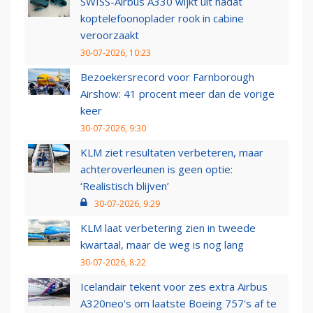
SWISS-Airbus A330 wijkt uit nadat
koptelefoonoplader rook in cabine
veroorzaakt
30-07-2026, 10:23
Bezoekersrecord voor Farnborough
Airshow: 41 procent meer dan de vorige
keer
30-07-2026, 9:30
KLM ziet resultaten verbeteren, maar
achteroverleunen is geen optie:
‘Realistisch blijven’
30-07-2026, 9:29
KLM laat verbetering zien in tweede
kwartaal, maar de weg is nog lang
30-07-2026, 8:22
Icelandair tekent voor zes extra Airbus
A320neo's om laatste Boeing 757's af te