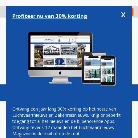
Overslaan
en
x
Digitaal Magazine
Registreer
Check in
naar
Profiteer nu van 30% korting
de
inhoud
gaan
Magazine
Podcasts
Vacatures
Toggl
naviga
Ontvang een jaar lang 30% korting op het beste van
Luchtvaartnieuws en Zakenreisnieuws. Krijg onbeperkt
toegang tot al het nieuws en de bijbehorende Apps.
ZAKENREISBRANCHE
Ontvang tevens 12 maanden het Luchtvaartnieuws
DISCUSSIEERT OVER EEN
Magazine in de mail of op de mat.