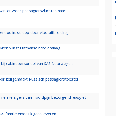
 winter weer passagiersvluchten naar
ernood in: streep door vlootuitbreiding
ukken winst Lufthansa hard omlaag
 bij cabinepersoneel van SAS Noorwegen
voor zelfgemaakt Russisch passagierstoestel
nen reizigers van ‘hoofdpijn bezorgend’ easyJet
X-familie eindelijk gaan leveren