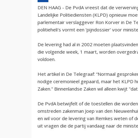
DEN HAAG - De PvdA vreest dat de verwerving
Landelijke Politiediensten (KLPD) opnieuw moet,
parlementair verslaggever Ron Korver in De T
politieheli’s vormt een ’pijndossier’ voor mini
De levering had al in 2002 moeten plaatsvinde
die volgende week, 1 maart, worden overgedrage
voldoen.
Het artikel in De Telegraaf: “Normaal gesproke
nodige ceremonieel gepaard, maar het KLPD hult
Zaken." Binnenlandse Zaken wil alleen kwijt "dat
De PvdA betwijfelt of de toestellen die worden
omstreden zakenman Joep van den Nieuwenhuijz
en wil voor de levering van Remkes weten of de 
uit vragen die de partij vandaag naar de minist