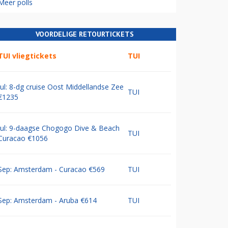
Meer polls
VOORDELIGE RETOURTICKETS
TUI vliegtickets
TUI
Jul: 8-dg cruise Oost Middellandse Zee
TUI
€1235
Jul: 9-daagse Chogogo Dive & Beach
TUI
Curacao €1056
Sep: Amsterdam - Curacao €569
TUI
Sep: Amsterdam - Aruba €614
TUI