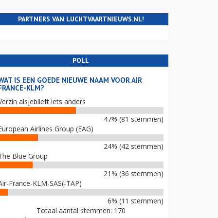
PARTNERS VAN LUCHTVAARTNIEUWS.NL!
POLL
WAT IS EEN GOEDE NIEUWE NAAM VOOR AIR
FRANCE-KLM?
Verzin alsjeblieft iets anders
47% (81 stemmen)
European Airlines Group (EAG)
24% (42 stemmen)
The Blue Group
21% (36 stemmen)
Air-France-KLM-SAS(-TAP)
6% (11 stemmen)
Totaal aantal stemmen: 170