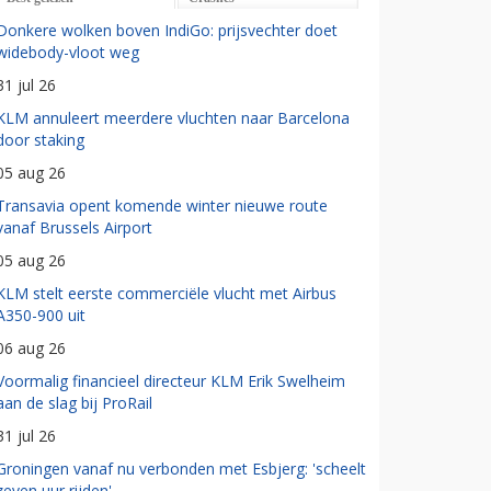
Donkere wolken boven IndiGo: prijsvechter doet
widebody-vloot weg
31 jul 26
KLM annuleert meerdere vluchten naar Barcelona
door staking
05 aug 26
Transavia opent komende winter nieuwe route
vanaf Brussels Airport
05 aug 26
KLM stelt eerste commerciële vlucht met Airbus
A350-900 uit
06 aug 26
Voormalig financieel directeur KLM Erik Swelheim
aan de slag bij ProRail
31 jul 26
Groningen vanaf nu verbonden met Esbjerg: 'scheelt
zeven uur rijden'