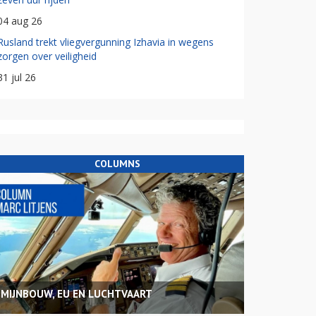
04 aug 26
Rusland trekt vliegvergunning Izhavia in wegens
zorgen over veiligheid
31 jul 26
COLUMNS
MIJNBOUW, EU EN LUCHTVAART