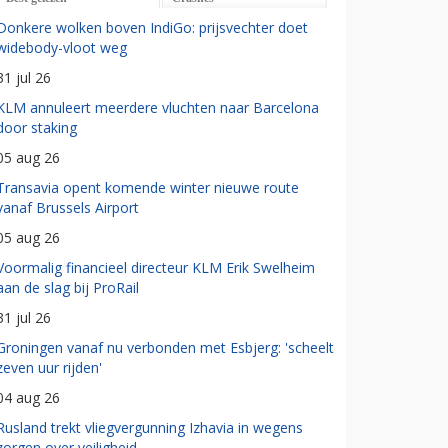
Donkere wolken boven IndiGo: prijsvechter doet
widebody-vloot weg
31 jul 26
KLM annuleert meerdere vluchten naar Barcelona
door staking
05 aug 26
Transavia opent komende winter nieuwe route
vanaf Brussels Airport
05 aug 26
Voormalig financieel directeur KLM Erik Swelheim
aan de slag bij ProRail
31 jul 26
Groningen vanaf nu verbonden met Esbjerg: 'scheelt
zeven uur rijden'
04 aug 26
Rusland trekt vliegvergunning Izhavia in wegens
zorgen over veiligheid