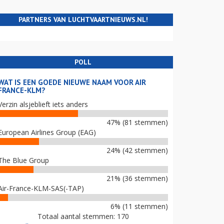
PARTNERS VAN LUCHTVAARTNIEUWS.NL!
POLL
WAT IS EEN GOEDE NIEUWE NAAM VOOR AIR
FRANCE-KLM?
Verzin alsjeblieft iets anders
47% (81 stemmen)
European Airlines Group (EAG)
24% (42 stemmen)
The Blue Group
21% (36 stemmen)
Air-France-KLM-SAS(-TAP)
6% (11 stemmen)
Totaal aantal stemmen: 170