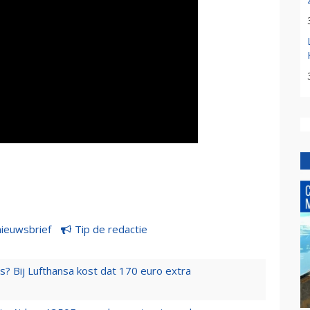
nieuwsbrief
Tip de redactie
s? Bij Lufthansa kost dat 170 euro extra