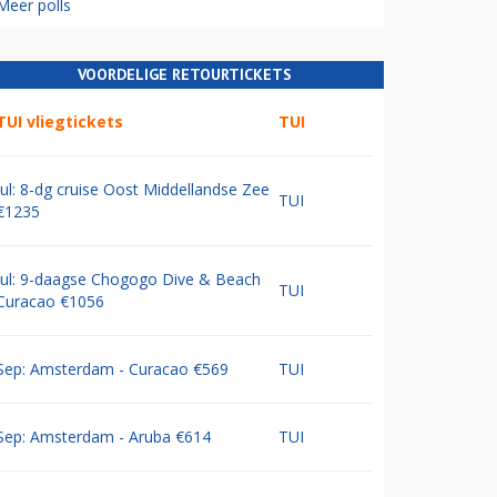
Meer polls
VOORDELIGE RETOURTICKETS
TUI vliegtickets
TUI
Jul: 8-dg cruise Oost Middellandse Zee
TUI
€1235
Jul: 9-daagse Chogogo Dive & Beach
TUI
Curacao €1056
Sep: Amsterdam - Curacao €569
TUI
Sep: Amsterdam - Aruba €614
TUI