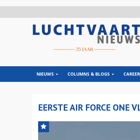
Overslaan
en
naar
de
inhoud
gaan
NIEUWS
COLUMNS & BLOGS
CAREER
EERSTE AIR FORCE ONE V