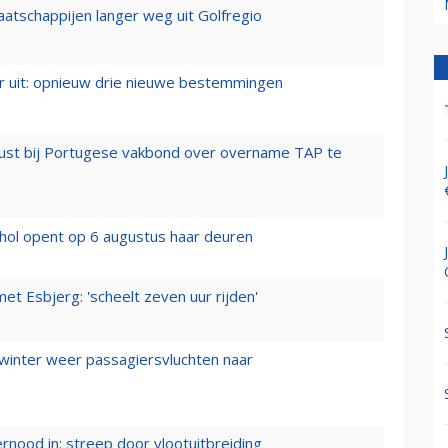
aatschappijen langer weg uit Golfregio
er uit: opnieuw drie nieuwe bestemmingen
rust bij Portugese vakbond over overname TAP te
hol opent op 6 augustus haar deuren
t Esbjerg: 'scheelt zeven uur rijden'
 winter weer passagiersvluchten naar
ernood in: streep door vlootuitbreiding