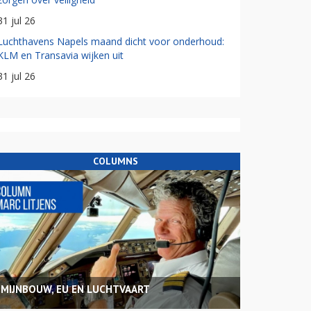
31 jul 26
Luchthavens Napels maand dicht voor onderhoud:
KLM en Transavia wijken uit
31 jul 26
COLUMNS
MIJNBOUW, EU EN LUCHTVAART