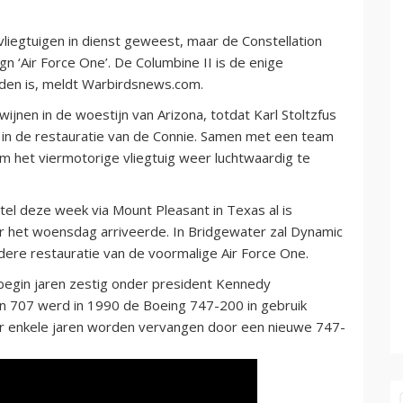
vliegtuigen in dienst geweest, maar de Constellation
sign ‘Air Force One’. De Columbine II is de enige
anden is, meldt Warbirdsnews.com.
wijnen in de woestijn van Arizona, totdat Karl Stoltzfus
 in de restauratie van de Connie. Samen met een team
t om het viermotorige vliegtuig weer luchtwaardig te
tel deze week via Mount Pleasant in Texas al is
ar het woensdag arriveerde. In Bridgewater zal Dynamic
ere restauratie van de voormalige Air Force One.
 begin jaren zestig onder president Kennedy
 707 werd in 1990 de Boeing 747-200 in gebruik
ver enkele jaren worden vervangen door een nieuwe 747-