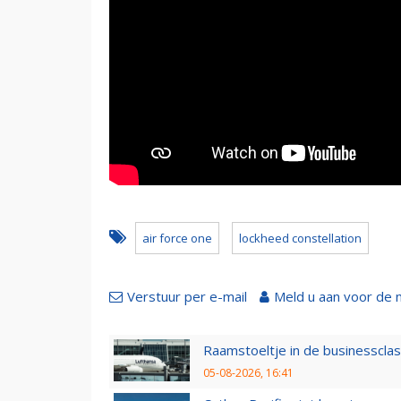
air force one
lockheed constellation
Verstuur per e-mail
Meld u aan voor de 
Raamstoeltje in de businessclas
05-08-2026, 16:41