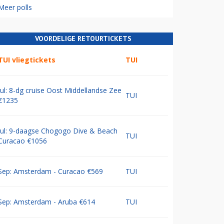
Meer polls
VOORDELIGE RETOURTICKETS
TUI vliegtickets
TUI
Jul: 8-dg cruise Oost Middellandse Zee
TUI
€1235
Jul: 9-daagse Chogogo Dive & Beach
TUI
Curacao €1056
Sep: Amsterdam - Curacao €569
TUI
Sep: Amsterdam - Aruba €614
TUI