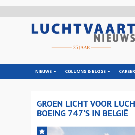
Overslaan
en
naar
de
inhoud
gaan
NIEUWS
COLUMNS & BLOGS
CAREER
GROEN LICHT VOOR LUC
BOEING 747'S IN BELGIË