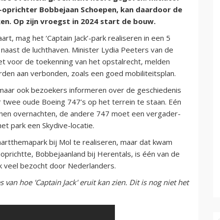
-oprichter Bobbejaan Schoepen, kan daardoor de
n. Op zijn vroegst in 2024 start de bouw.
art, mag het ‘Captain Jack’-park realiseren in een 5
naast de luchthaven. Minister Lydia Peeters van de
t voor de toekenning van het opstalrecht, melden
rden aan verbonden, zoals een goed mobiliteitsplan.
maar ook bezoekers informeren over de geschiedenis
r twee oude Boeing 747’s op het terrein te staan. Eén
nnen overnachten, de andere 747 moet een vergader-
et park een Skydive-locatie.
artthemapark bij Mol te realiseren, maar dat kwam
 oprichtte, Bobbejaanland bij Herentals, is één van de
k veel bezocht door Nederlanders.
van hoe 'Captain Jack' eruit kan zien. Dit is nog niet het