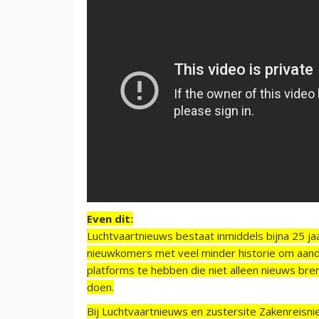
Even dit:
Luchtvaartnieuws bestaat inmiddels bijna 25 jaa
nieuwkomers met veel minder historie om aand
platforms te hebben die niet alleen nieuws bre
doen.
Bij Luchtvaartnieuws en zustersite Zakenreisn