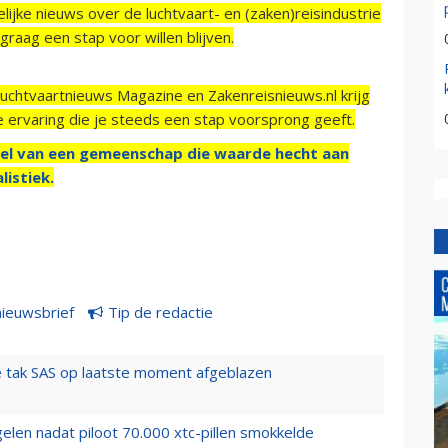
ijke nieuws over de luchtvaart- en (zaken)reisindustrie
raag een stap voor willen blijven.
Luchtvaartnieuws Magazine en Zakenreisnieuws.nl krijg
e ervaring die je steeds een stap voorsprong geeft.
el van een gemeenschap die waarde hecht aan
listiek.
nieuwsbrief
Tip de redactie
 tak SAS op laatste moment afgeblazen
elen nadat piloot 70.000 xtc-pillen smokkelde