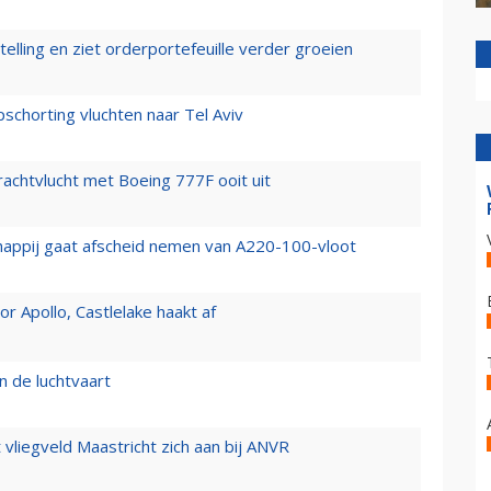
elling en ziet orderportefeuille verder groeien
chorting vluchten naar Tel Aviv
vrachtvlucht met Boeing 777F ooit uit
happij gaat afscheid nemen van A220-100-vloot
 Apollo, Castlelake haakt af
n de luchtvaart
t vliegveld Maastricht zich aan bij ANVR