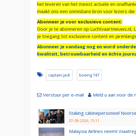
het leveren van het meest actuele en onafhankel
maakt ons een onmisbare bron voor lezers die g
Abonneer je voor exclusieve content:
Door je te abonneren op Luchtvaartnieuws.nl, 
je toegang tot exclusieve content en jarenlang
Abonneer je vandaag nog en word onderde
kwaliteit, betrouwbaarheid en échte journa
captain jack
boeing 747
Verstuur per e-mail
Meld u aan voor de 
Staking cabinepersoneel Noorse
07-08-2026, 15:11
Malaysia Airlines neemt maatreg