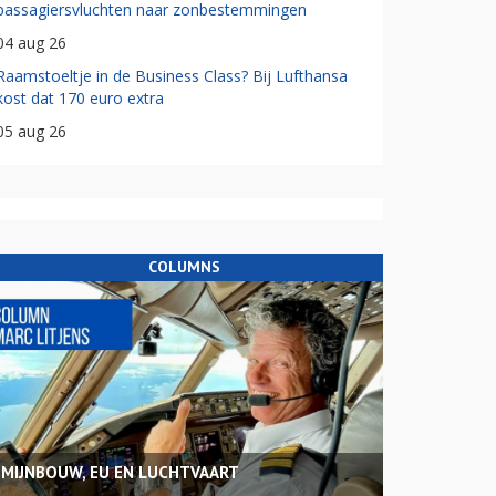
passagiersvluchten naar zonbestemmingen
04 aug 26
Raamstoeltje in de Business Class? Bij Lufthansa
kost dat 170 euro extra
05 aug 26
COLUMNS
MIJNBOUW, EU EN LUCHTVAART