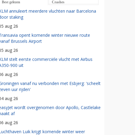
Best gelezen
Crashes
KLM annuleert meerdere vluchten naar Barcelona
door staking
05 aug 26
Transavia opent komende winter nieuwe route
vanaf Brussels Airport
05 aug 26
KLM stelt eerste commerciële vlucht met Airbus
A350-900 uit
06 aug 26
Groningen vanaf nu verbonden met Esbjerg: 'scheelt
zeven uur rijden'
04 aug 26
easyJet wordt overgenomen door Apollo, Castlelake
haakt af
06 aug 26
Luchthaven Luik krijgt komende winter weer