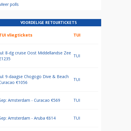
Meer polls
VOORDELIGE RETOURTICKETS
TUI vliegtickets
TUI
Jul: 8-dg cruise Oost Middellandse Zee
TUI
€1235
Jul: 9-daagse Chogogo Dive & Beach
TUI
Curacao €1056
Sep: Amsterdam - Curacao €569
TUI
Sep: Amsterdam - Aruba €614
TUI