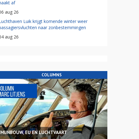
haakt af
06 aug 26
Luchthaven Luik krijgt komende winter weer
passagiersvluchten naar zonbestemmingen
04 aug 26
COLUMNS
MIJNBOUW, EU EN LUCHTVAART