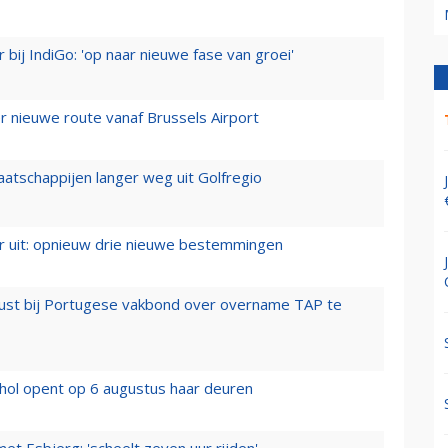
 bij IndiGo: 'op naar nieuwe fase van groei'
 nieuwe route vanaf Brussels Airport
aatschappijen langer weg uit Golfregio
er uit: opnieuw drie nieuwe bestemmingen
rust bij Portugese vakbond over overname TAP te
hol opent op 6 augustus haar deuren
t Esbjerg: 'scheelt zeven uur rijden'