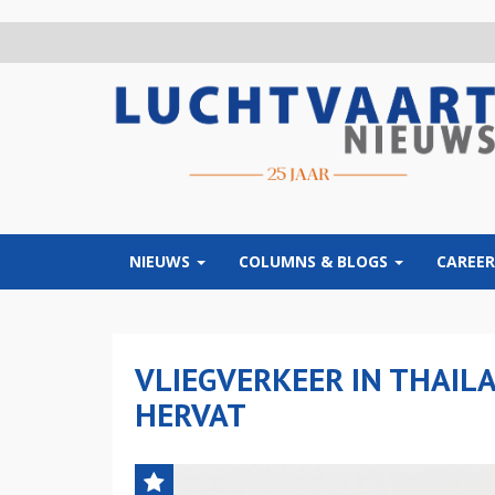
Overslaan
en
naar
de
inhoud
gaan
NIEUWS
COLUMNS & BLOGS
CAREER
VLIEGVERKEER IN THAIL
HERVAT