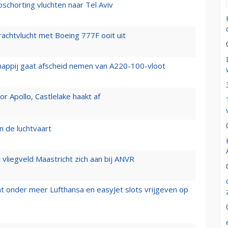
chorting vluchten naar Tel Aviv
vrachtvlucht met Boeing 777F ooit uit
happij gaat afscheid nemen van A220-100-vloot
 Apollo, Castlelake haakt af
n de luchtvaart
t vliegveld Maastricht zich aan bij ANVR
t onder meer Lufthansa en easyJet slots vrijgeven op