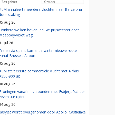
Best gelezen
Crashes
KLM annuleert meerdere vluchten naar Barcelona
door staking
05 aug 26
Donkere wolken boven IndiGo: prijsvechter doet
widebody-vloot weg
31 jul 26
Transavia opent komende winter nieuwe route
vanaf Brussels Airport
05 aug 26
KLM stelt eerste commerciële vlucht met Airbus
A350-900 uit
06 aug 26
Groningen vanaf nu verbonden met Esbjerg: 'scheelt
zeven uur rijden'
04 aug 26
easyJet wordt overgenomen door Apollo, Castlelake