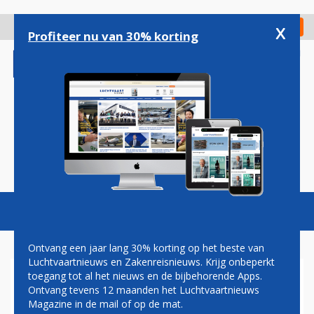
Overslaan
en
x
Digitaal Magazine
Registreer
Check in
naar
Profiteer nu van 30% korting
de
inhoud
gaan
Magazine
Podcasts
Vacatures
Toggl
naviga
Ontvang een jaar lang 30% korting op het beste van
Luchtvaartnieuws en Zakenreisnieuws. Krijg onbeperkt
toegang tot al het nieuws en de bijbehorende Apps.
ZWARTE DOOS NEERGESTORT
Ontvang tevens 12 maanden het Luchtvaartnieuws
VLIEGTUIG NEPAL GEVONDEN
Magazine in de mail of op de mat.