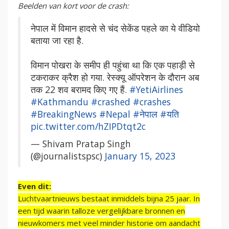
Beelden van kort voor de crash:
नेपाल में विमान हादसे से चंद सेकेंड पहले का ये वीडियो
बताया जा रहा है.
विमान पोखरा के समीप ही पहुंचा था कि एक पहाड़ी से
टकराकर क्रैश हो गया. रेस्क्यू ऑपरेशन के दौरान अब
तक 22 शव बरामद किए गए हैं.
#YetiAirlines
#Kathmandu
#crashed
#crashes
#BreakingNews
#Nepal
#नेपाल
#यति
pic.twitter.com/hZIPDtqt2c
— Shivam Pratap Singh
(@journalistspsc)
January 15, 2023
Even dit:
Luchtvaartnieuws bestaat inmiddels bijna 25 jaar. In
een tijd waarin talloze vergelijkbare bronnen en
nieuwkomers met veel minder historie om aandacht