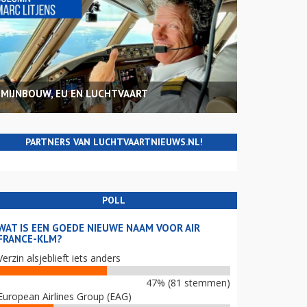
MIJNBOUW, EU EN LUCHTVAART
PARTNERS VAN LUCHTVAARTNIEUWS.NL!
POLL
WAT IS EEN GOEDE NIEUWE NAAM VOOR AIR
FRANCE-KLM?
Verzin alsjeblieft iets anders
47% (81 stemmen)
European Airlines Group (EAG)