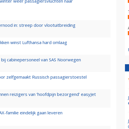
 winter weer passagiersvluchten naar
ernood in: streep door vlootuitbreiding
ukken winst Lufthansa hard omlaag
 bij cabinepersoneel van SAS Noorwegen
voor zelfgemaakt Russisch passagierstoestel
nen reizigers van ‘hoofdpijn bezorgend’ easyJet
X-familie eindelijk gaan leveren