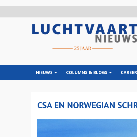
Overslaan
en
naar
de
inhoud
gaan
NIEUWS
COLUMNS & BLOGS
CAREER
CSA EN NORWEGIAN SCH