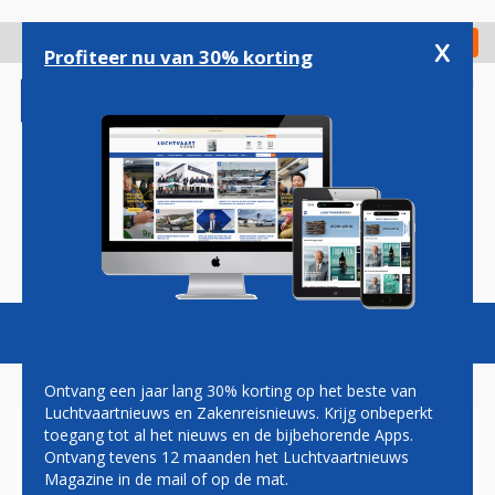
Overslaan
en
x
Digitaal Magazine
Registreer
Check in
naar
Profiteer nu van 30% korting
de
inhoud
gaan
Magazine
Podcasts
Vacatures
Toggl
naviga
Ontvang een jaar lang 30% korting op het beste van
Luchtvaartnieuws en Zakenreisnieuws. Krijg onbeperkt
toegang tot al het nieuws en de bijbehorende Apps.
TRANSAVIA GEEFT GROOT
Ontvang tevens 12 maanden het Luchtvaartnieuws
WELKOMSTFEEST VOOR
Magazine in de mail of op de mat.