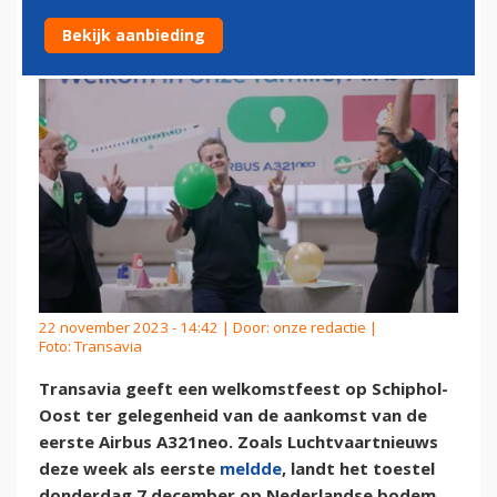
EERSTE AIRBUS A321NEO
Bekijk aanbieding
22 november 2023 - 14:42 | Door:
onze redactie
|
Foto: Transavia
Transavia geeft een welkomstfeest op Schiphol-
Oost ter gelegenheid van de aankomst van de
eerste Airbus A321neo. Zoals Luchtvaartnieuws
deze week als eerste
meldde
, landt het toestel
donderdag 7 december op Nederlandse bodem.