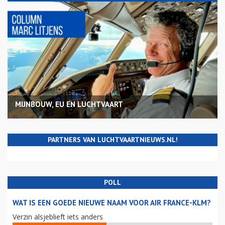
MIJNBOUW, EU EN LUCHTVAART
PARTNERS VAN LUCHTVAARTNIEUWS.NL!
POLL
WAT IS EEN GOEDE NIEUWE NAAM VOOR AIR FRANCE-KLM?
Verzin alsjeblieft iets anders