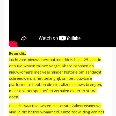
Even dit:
Luchtvaartnieuws bestaat inmiddels bijna 25 jaar. In
een tijd waarin talloze vergelijkbare bronnen en
nieuwkomers met veel minder historie om aandacht
schreeuwen, is het belangrijk om betrouwbare
platforms te hebben die niet alleen nieuws brengen,
maar ook perspectief en verhalen die er echt toe
doen.
Bij Luchtvaartnieuws en zustersite Zakenreisnieuws
vind je die betrouwbaarheid. Onze toewijding aan het