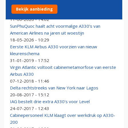
KLM zet in op versnelde uitfasering van Airbus A330-
Bekijk aanbieding
200
11-06-2026 - 14:02
SunPhuQuoc haalt acht voormalige A330’s van
American Airlines na jaren uit woestijn
18-05-2026 - 10:29
Eerste KLM Airbus A330 voorzien van nieuw
kleurenschema
31-01-2019 - 17:52
Virgin Atlantic voltooit cabinemetamorfose van eerste
Airbus A330
07-12-2018 - 11:46
Delta rechtstreeks van New York naar Lagos
20-08-2017 - 15:12
IAG bestelt drie extra A330's voor Level
24-07-2017 - 12:43
Cabinepersoneel KLM klaagt over werkdruk op A330-
200