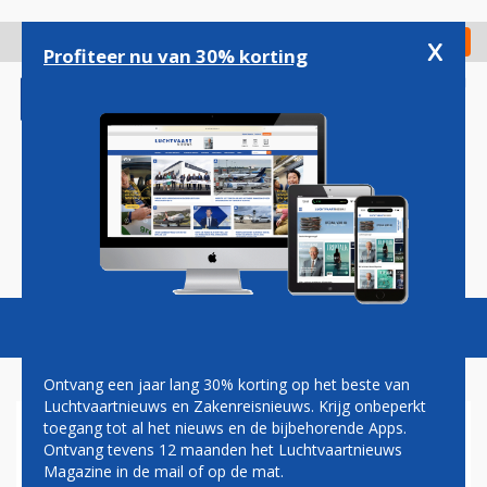
Overslaan
en
x
Digitaal Magazine
Registreer
Check in
naar
Profiteer nu van 30% korting
de
inhoud
gaan
Magazine
Podcasts
Vacatures
Toggl
naviga
Ontvang een jaar lang 30% korting op het beste van
Luchtvaartnieuws en Zakenreisnieuws. Krijg onbeperkt
toegang tot al het nieuws en de bijbehorende Apps.
A330-200
Ontvang tevens 12 maanden het Luchtvaartnieuws
Magazine in de mail of op de mat.