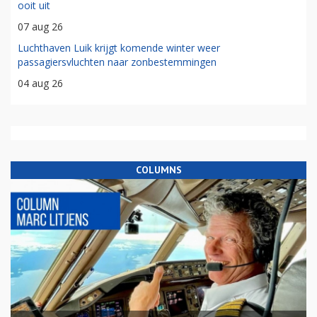
ooit uit
07 aug 26
Luchthaven Luik krijgt komende winter weer
passagiersvluchten naar zonbestemmingen
04 aug 26
COLUMNS