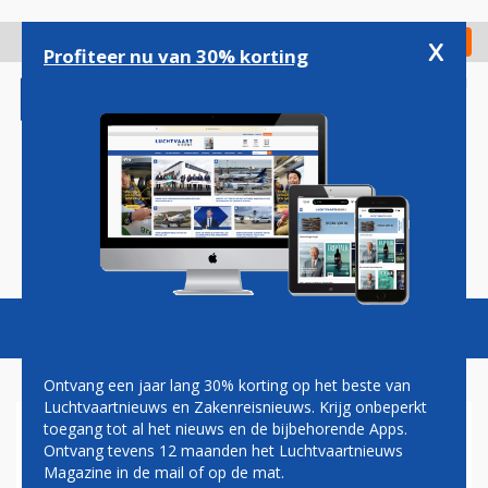
Overslaan
en
x
Digitaal Magazine
Registreer
Check in
naar
Profiteer nu van 30% korting
de
inhoud
gaan
Magazine
Podcasts
Vacatures
Toggl
naviga
Ontvang een jaar lang 30% korting op het beste van
Luchtvaartnieuws en Zakenreisnieuws. Krijg onbeperkt
toegang tot al het nieuws en de bijbehorende Apps.
TUNISAIR ONTVANGT EERSTE
Ontvang tevens 12 maanden het Luchtvaartnieuws
AIRBUS A330
Magazine in de mail of op de mat.