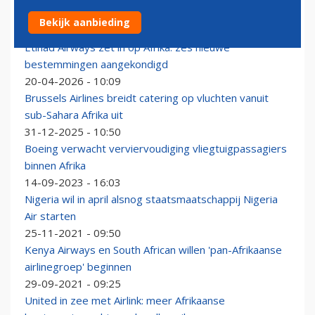
VS verscherpt controle op reizigers uit Afrika om ebola
Bekijk aanbieding
18-05-2026 - 20:53
Etihad Airways zet in op Afrika: zes nieuwe
bestemmingen aangekondigd
20-04-2026 - 10:09
Brussels Airlines breidt catering op vluchten vanuit
sub-Sahara Afrika uit
31-12-2025 - 10:50
Boeing verwacht verviervoudiging vliegtuigpassagiers
binnen Afrika
14-09-2023 - 16:03
Nigeria wil in april alsnog staatsmaatschappij Nigeria
Air starten
25-11-2021 - 09:50
Kenya Airways en South African willen 'pan-Afrikaanse
airlinegroep' beginnen
29-09-2021 - 09:25
United in zee met Airlink: meer Afrikaanse