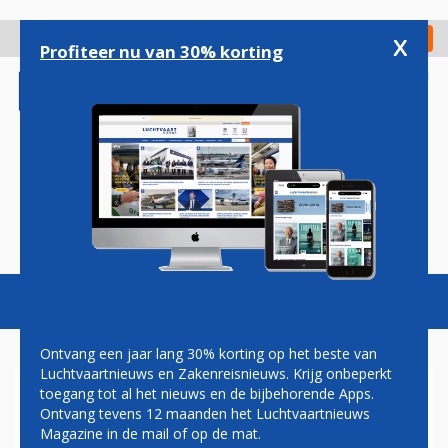
Overslaan
en
x
Digitaal Magazine
Registreer
Check in
naar
Profiteer nu van 30% korting
de
inhoud
gaan
Magazine
Podcasts
Vacatures
Toggl
naviga
Ontvang een jaar lang 30% korting op het beste van
Luchtvaartnieuws en Zakenreisnieuws. Krijg onbeperkt
toegang tot al het nieuws en de bijbehorende Apps.
AFRIKA
Ontvang tevens 12 maanden het Luchtvaartnieuws
Magazine in de mail of op de mat.