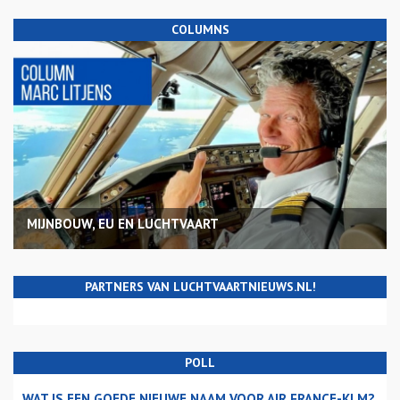
COLUMNS
MIJNBOUW, EU EN LUCHTVAART
PARTNERS VAN LUCHTVAARTNIEUWS.NL!
POLL
WAT IS EEN GOEDE NIEUWE NAAM VOOR AIR FRANCE-KLM?