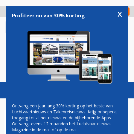
Overslaan
en
x
Digitaal Magazine
Registreer
Check in
naar
Profiteer nu van 30% korting
de
inhoud
gaan
Magazine
Podcasts
Vacatures
Toggl
naviga
Ontvang een jaar lang 30% korting op het beste van
Luchtvaartnieuws en Zakenreisnieuws. Krijg onbeperkt
toegang tot al het nieuws en de bijbehorende Apps.
AIR ASTANA
Ontvang tevens 12 maanden het Luchtvaartnieuws
Magazine in de mail of op de mat.