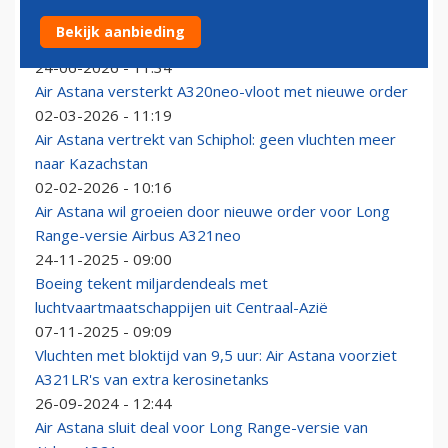
Banden EU en Kazachstan versterkt: Air Astana plaatst
Bekijk aanbieding
order voor tientallen A320neo’s
24-06-2026 - 11:34
Air Astana versterkt A320neo-vloot met nieuwe order
02-03-2026 - 11:19
Air Astana vertrekt van Schiphol: geen vluchten meer
naar Kazachstan
02-02-2026 - 10:16
Air Astana wil groeien door nieuwe order voor Long
Range-versie Airbus A321neo
24-11-2025 - 09:00
Boeing tekent miljardendeals met
luchtvaartmaatschappijen uit Centraal-Azië
07-11-2025 - 09:09
Vluchten met bloktijd van 9,5 uur: Air Astana voorziet
A321LR's van extra kerosinetanks
26-09-2024 - 12:44
Air Astana sluit deal voor Long Range-versie van