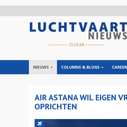
Overslaan
en
naar
de
inhoud
gaan
NIEUWS
COLUMNS & BLOGS
CAREER
AIR ASTANA WIL EIGEN 
OPRICHTEN