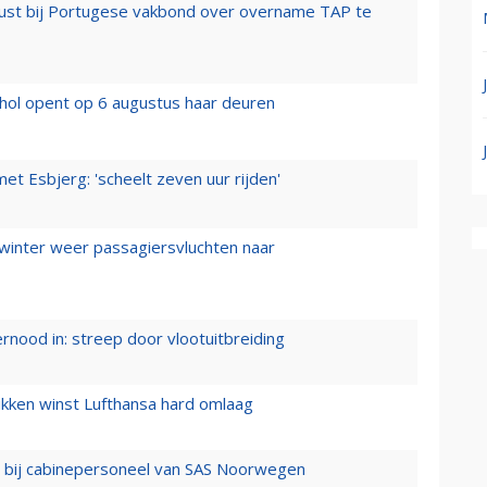
rust bij Portugese vakbond over overname TAP te
hol opent op 6 augustus haar deuren
t Esbjerg: 'scheelt zeven uur rijden'
 winter weer passagiersvluchten naar
ernood in: streep door vlootuitbreiding
ukken winst Lufthansa hard omlaag
 bij cabinepersoneel van SAS Noorwegen