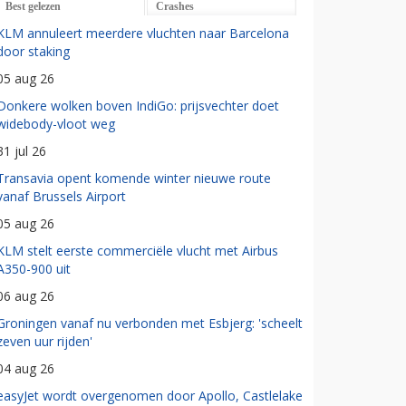
Best gelezen
Crashes
KLM annuleert meerdere vluchten naar Barcelona
door staking
05 aug 26
Donkere wolken boven IndiGo: prijsvechter doet
widebody-vloot weg
31 jul 26
Transavia opent komende winter nieuwe route
vanaf Brussels Airport
05 aug 26
KLM stelt eerste commerciële vlucht met Airbus
A350-900 uit
06 aug 26
Groningen vanaf nu verbonden met Esbjerg: 'scheelt
zeven uur rijden'
04 aug 26
easyJet wordt overgenomen door Apollo, Castlelake