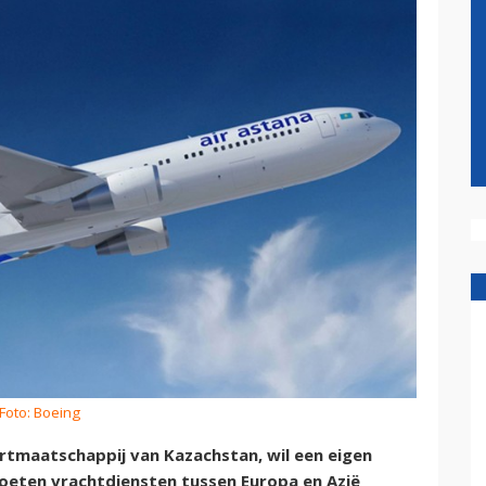
Foto: Boeing
artmaatschappij van Kazachstan, wil een eigen
eten vrachtdiensten tussen Europa en Azië