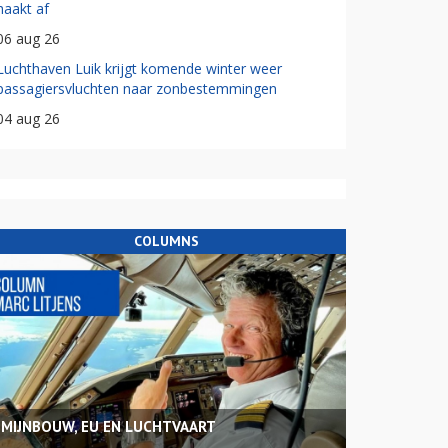
haakt af
06 aug 26
Luchthaven Luik krijgt komende winter weer
passagiersvluchten naar zonbestemmingen
04 aug 26
COLUMNS
MIJNBOUW, EU EN LUCHTVAART