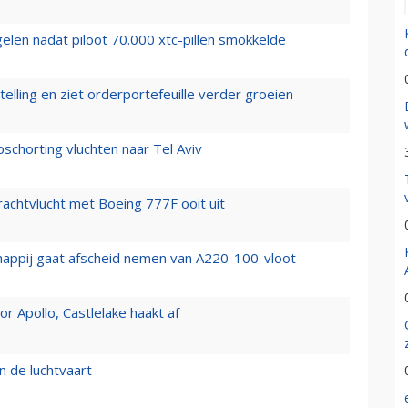
elen nadat piloot 70.000 xtc-pillen smokkelde
elling en ziet orderportefeuille verder groeien
chorting vluchten naar Tel Aviv
vrachtvlucht met Boeing 777F ooit uit
happij gaat afscheid nemen van A220-100-vloot
 Apollo, Castlelake haakt af
n de luchtvaart