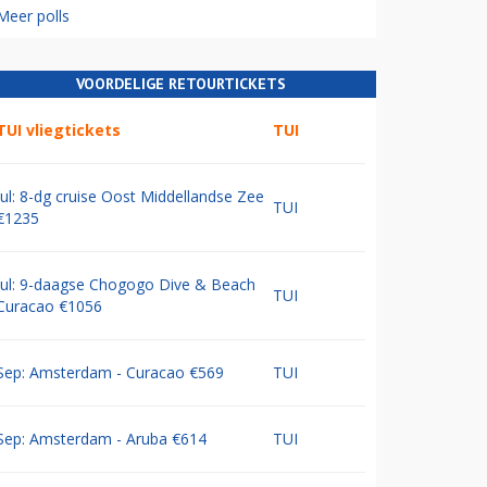
Meer polls
VOORDELIGE RETOURTICKETS
TUI vliegtickets
TUI
Jul: 8-dg cruise Oost Middellandse Zee
TUI
€1235
Jul: 9-daagse Chogogo Dive & Beach
TUI
Curacao €1056
Sep: Amsterdam - Curacao €569
TUI
Sep: Amsterdam - Aruba €614
TUI