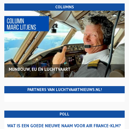
COLUMNS
MIJNBOUW, EU EN LUCHTVAART
PARTNERS VAN LUCHTVAARTNIEUWS.NL!
POLL
WAT IS EEN GOEDE NIEUWE NAAM VOOR AIR FRANCE-KLM?