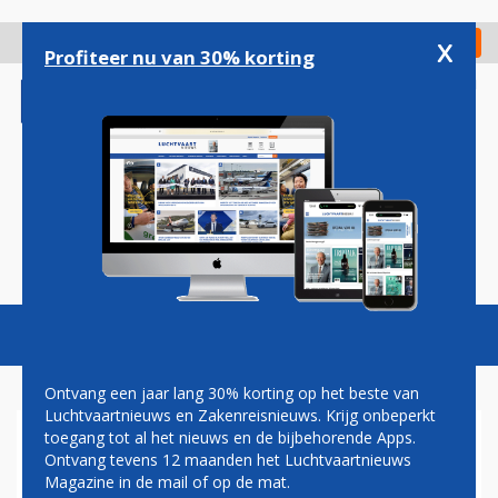
Overslaan
en
x
Digitaal Magazine
Registreer
Check in
naar
Profiteer nu van 30% korting
de
inhoud
gaan
Magazine
Podcasts
Vacatures
Toggl
naviga
Ontvang een jaar lang 30% korting op het beste van
Luchtvaartnieuws en Zakenreisnieuws. Krijg onbeperkt
toegang tot al het nieuws en de bijbehorende Apps.
AIR ASTANA
Ontvang tevens 12 maanden het Luchtvaartnieuws
Magazine in de mail of op de mat.