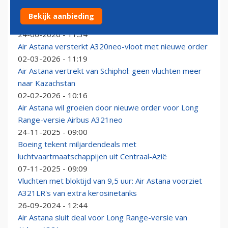
Banden EU en Kazachstan versterkt: Air Astana plaatst
Bekijk aanbieding
order voor tientallen A320neo’s
24-06-2026 - 11:34
Air Astana versterkt A320neo-vloot met nieuwe order
02-03-2026 - 11:19
Air Astana vertrekt van Schiphol: geen vluchten meer
naar Kazachstan
02-02-2026 - 10:16
Air Astana wil groeien door nieuwe order voor Long
Range-versie Airbus A321neo
24-11-2025 - 09:00
Boeing tekent miljardendeals met
luchtvaartmaatschappijen uit Centraal-Azië
07-11-2025 - 09:09
Vluchten met bloktijd van 9,5 uur: Air Astana voorziet
A321LR's van extra kerosinetanks
26-09-2024 - 12:44
Air Astana sluit deal voor Long Range-versie van