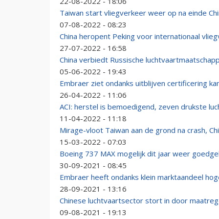
22-08-2022 - 18:06
Taiwan start vliegverkeer weer op na einde Ch
07-08-2022 - 08:23
China heropent Peking voor internationaal vlie
27-07-2022 - 16:58
China verbiedt Russische luchtvaartmaatschapp
05-06-2022 - 19:43
Embraer ziet ondanks uitblijven certificering k
26-04-2022 - 11:06
ACI: herstel is bemoedigend, zeven drukste luch
11-04-2022 - 11:18
Mirage-vloot Taiwan aan de grond na crash, Ch
15-03-2022 - 07:03
Boeing 737 MAX mogelijk dit jaar weer goedge
30-09-2021 - 08:45
Embraer heeft ondanks klein marktaandeel hog
28-09-2021 - 13:16
Chinese luchtvaartsector stort in door maatre
09-08-2021 - 19:13