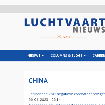
Overslaan
en
naar
de
inhoud
gaan
NIEUWS
COLUMNS & BLOGS
CAREER
CHINA
Cabinebond VNC: negatieve coronatest reizige
06-01-2023 - 22:14