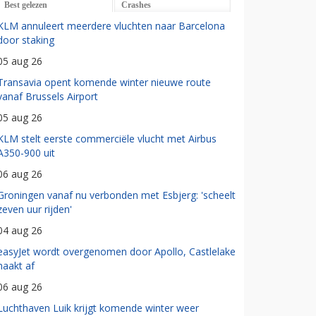
Best gelezen
Crashes
KLM annuleert meerdere vluchten naar Barcelona
door staking
05 aug 26
Transavia opent komende winter nieuwe route
vanaf Brussels Airport
05 aug 26
KLM stelt eerste commerciële vlucht met Airbus
A350-900 uit
06 aug 26
Groningen vanaf nu verbonden met Esbjerg: 'scheelt
zeven uur rijden'
04 aug 26
easyJet wordt overgenomen door Apollo, Castlelake
haakt af
06 aug 26
Luchthaven Luik krijgt komende winter weer