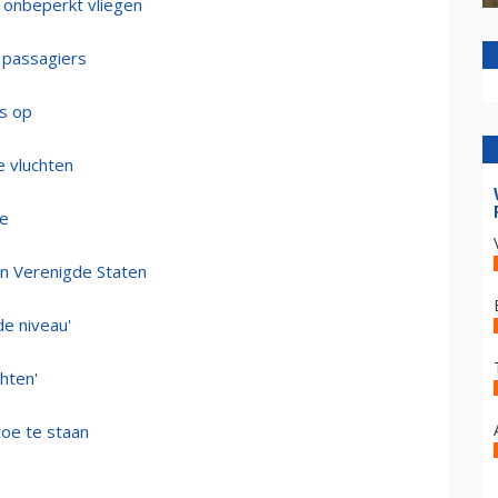
 onbeperkt vliegen
r passagiers
es op
e vluchten
oe
in Verenigde Staten
de niveau'
chten'
toe te staan