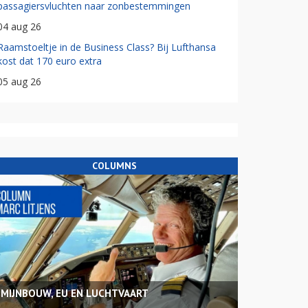
passagiersvluchten naar zonbestemmingen
04 aug 26
Raamstoeltje in de Business Class? Bij Lufthansa
kost dat 170 euro extra
05 aug 26
COLUMNS
MIJNBOUW, EU EN LUCHTVAART