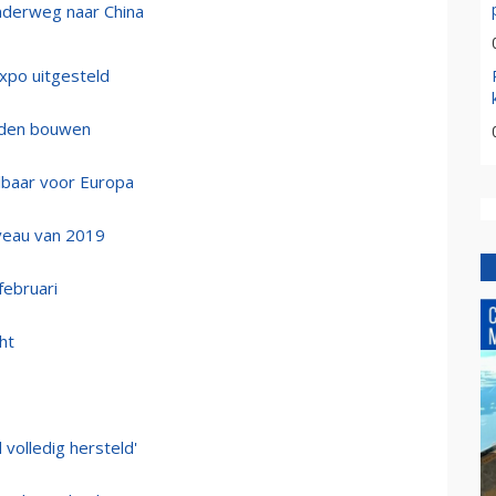
nderweg naar China
Expo uitgesteld
elden bouwen
albaar voor Europa
iveau van 2019
februari
ht
volledig hersteld'