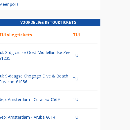
Meer polls
VOORDELIGE RETOURTICKETS
TUI vliegtickets
TUI
Jul: 8-dg cruise Oost Middellandse Zee
TUI
€1235
Jul: 9-daagse Chogogo Dive & Beach
TUI
Curacao €1056
Sep: Amsterdam - Curacao €569
TUI
Sep: Amsterdam - Aruba €614
TUI