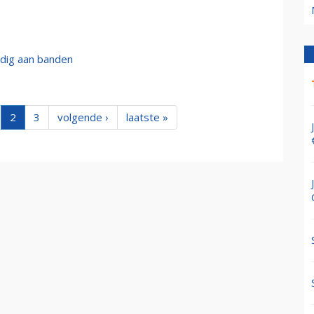
ledig aan banden
2
3
volgende ›
laatste »