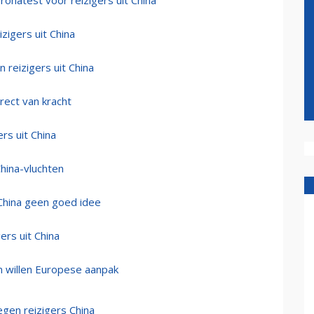
ronatest voor reizigers uit China
zigers uit China
reizigers uit China
rect van kracht
rs uit China
hina-vluchten
 China geen goed idee
ers uit China
n willen Europese aanpak
egen reizigers China