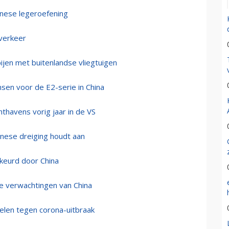
inese legeroefening
gverkeer
ijen met buitenlandse vliegtuigen
ansen voor de E2-serie in China
thavens vorig jaar in de VS
inese dreiging houdt aan
keurd door China
e verwachtingen van China
gelen tegen corona-uitbraak