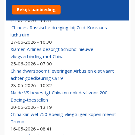
Netwerk Riyadh Air in stroomversnelling: maatschappij
Bekijk aanbieding
mag na VS ook naar China
14-07-2026 - 13:37
'Chinees-Russische dreiging' bij Zuid-Koreaans
luchtruim
27-06-2026 - 16:30
Xiamen Airlines bezorgt Schiphol nieuwe
vliegverbinding met China
25-06-2026 - 07:00
China dwarsboomt leveringen Airbus en eist vaart
achter goedkeuring C919
28-05-2026 - 10:32
Na de VS bevestigt China nu ook deal voor 200
Boeing-toestellen
20-05-2026 - 13:19
China kan wel 750 Boeing-vliegtuigen kopen meent
Trump
16-05-2026 - 08:41