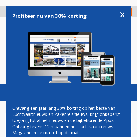
Overslaan
en
x
Digitaal Magazine
Registreer
Check in
naar
Profiteer nu van 30% korting
de
inhoud
gaan
Magazine
Podcasts
Vacatures
Toggl
naviga
Ontvang een jaar lang 30% korting op het beste van
Luchtvaartnieuws en Zakenreisnieuws. Krijg onbeperkt
toegang tot al het nieuws en de bijbehorende Apps.
CHINA
Ontvang tevens 12 maanden het Luchtvaartnieuws
Magazine in de mail of op de mat.