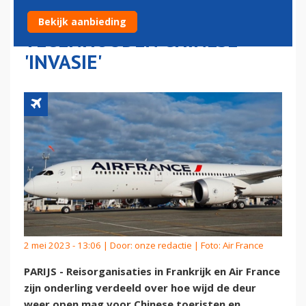
VERDEELD OVER
Bekijk aanbieding
TEGENHOUDEN CHINESE
'INVASIE'
2 mei 2023 - 13:06 | Door:
onze redactie
| Foto: Air France
PARIJS - Reisorganisaties in Frankrijk en Air France
zijn onderling verdeeld over hoe wijd de deur
weer open mag voor Chinese toeristen en