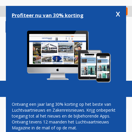
Overslaan
en
x
Digitaal Magazine
Registreer
Check in
naar
Profiteer nu van 30% korting
de
inhoud
gaan
Magazine
Podcasts
Vacatures
Toggl
naviga
Ontvang een jaar lang 30% korting op het beste van
Luchtvaartnieuws en Zakenreisnieuws. Krijg onbeperkt
toegang tot al het nieuws en de bijbehorende Apps.
AIR FRANCE EN FRANSE
Ontvang tevens 12 maanden het Luchtvaartnieuws
REISORGANISATIES
Magazine in de mail of op de mat.