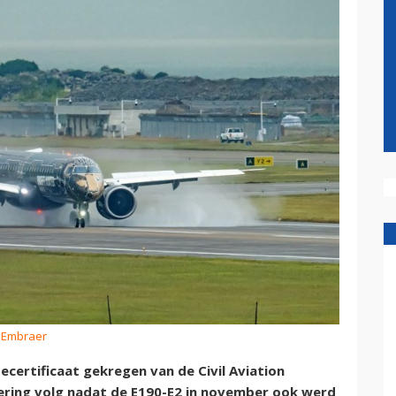
: Embraer
ecertificaat gekregen van de Civil Aviation
cering volg nadat de E190-E2 in november ook werd