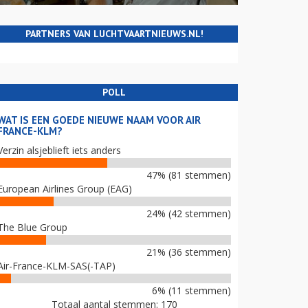
PARTNERS VAN LUCHTVAARTNIEUWS.NL!
POLL
WAT IS EEN GOEDE NIEUWE NAAM VOOR AIR
FRANCE-KLM?
Verzin alsjeblieft iets anders
47% (81 stemmen)
European Airlines Group (EAG)
24% (42 stemmen)
The Blue Group
21% (36 stemmen)
Air-France-KLM-SAS(-TAP)
6% (11 stemmen)
Totaal aantal stemmen: 170