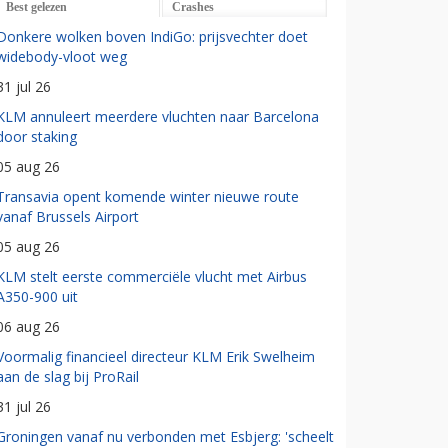
Best gelezen
Crashes
Donkere wolken boven IndiGo: prijsvechter doet
widebody-vloot weg
31 jul 26
KLM annuleert meerdere vluchten naar Barcelona
door staking
05 aug 26
Transavia opent komende winter nieuwe route
vanaf Brussels Airport
05 aug 26
KLM stelt eerste commerciële vlucht met Airbus
A350-900 uit
06 aug 26
Voormalig financieel directeur KLM Erik Swelheim
aan de slag bij ProRail
31 jul 26
Groningen vanaf nu verbonden met Esbjerg: 'scheelt