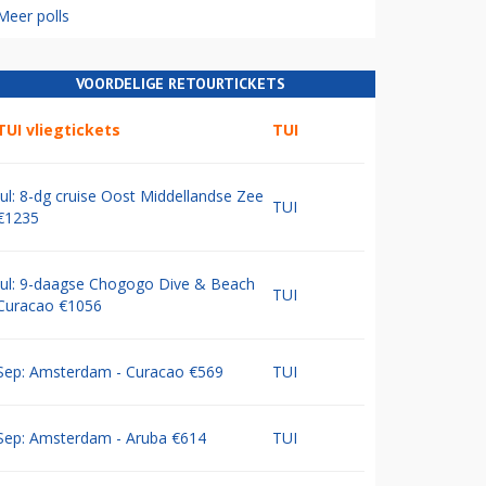
Meer polls
VOORDELIGE RETOURTICKETS
TUI vliegtickets
TUI
Jul: 8-dg cruise Oost Middellandse Zee
TUI
€1235
Jul: 9-daagse Chogogo Dive & Beach
TUI
Curacao €1056
Sep: Amsterdam - Curacao €569
TUI
Sep: Amsterdam - Aruba €614
TUI