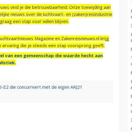
ieuws vind je die betrouwbaarheid. Onze toewijding aan
ijke nieuws over de luchtvaart- en (zaken)reisindustrie
raag een stap voor willen blijven.
Luchtvaartnieuws Magazine en Zakenreisnieuws.nl krijg
e ervaring die je steeds een stap voorsprong geeft.
el van een gemeenschap die waarde hecht aan
listiek.
0-E2 die concurreert met de eigen ARJ21