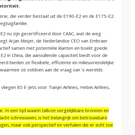
toriteit.
erie, die verder bestaat uit de E190-E2 en de E175-E2.
egtuigfamilie.
-E2 nu zijn gecertificeerd door CAAC, wat de weg
 zegt Arjan Meijer, de Nederlandse CEO van Embraer
 actief samen met potentiële klanten en boekt goede
 E2 in China, die aanvullende capaciteit biedt voor de
d bieden ze flexibele, efficiënte en milieuvriendelijke
, waarmee ze voldoen aan de vraag van ‘s werelds
liegen 85 E-Jets voor Tianjin Airlines, Hebei Airlines,
r. In een tijd waarin talloze vergelijkbare bronnen en
acht schreeuwen, is het belangrijk om betrouwbare
ngen, maar ook perspectief en verhalen die er echt toe