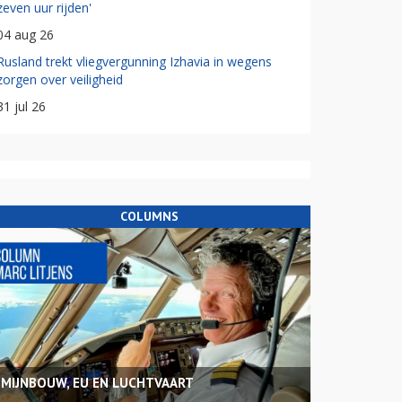
zeven uur rijden'
04 aug 26
Rusland trekt vliegvergunning Izhavia in wegens
zorgen over veiligheid
31 jul 26
COLUMNS
MIJNBOUW, EU EN LUCHTVAART