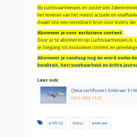
Bij Luchtvaartnieuws en zustersite Zakenreisn
het leveren van het meest actuele en onafhankel
maakt ons een onmisbare bron voor lezers die g
Abonneer je voor exclusieve content:
Door je te abonneren op Luchtvaartnieuws.nl, 
je toegang tot exclusieve content en jarenlang
Abonneer je vandaag nog en word onderde
kwaliteit, betrouwbaarheid en échte journa
Lees ook:
China certificeert Embraer E19
10-11-2022, 11:27
e195-e2
china
embraer