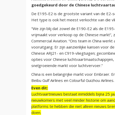
goedgekeurd door de Chinese luchtvaartau
De E195-E2 is de grootste variant van de E2-s
Het type is ook het meest verkochte van die vli
“We zijn blij dat zowel de E190-E2 als de E195
vrijmaakt voor verkoop op de Chinese markt”,
Commercial Aviation. “Ons team in China werkt
vooruitgang. Er zijn aanzienlijke kansen voor de
Chinese ARJ21- en C919-vliegtuigen; gecombineer
opties voor Chinese luchtvaartmaatschappijen
snelgroeiende markt voor luchtvervoer.”
China is een belangrijke markt voor Embraer. Er v
Beibu Gulf Airlines en Colourful Guizhou Airlines.
Even dit:
Luchtvaartnieuws bestaat inmiddels bijna 25 jaa
nieuwkomers met veel minder historie om aand
platforms te hebben die niet alleen nieuws bre
doen.