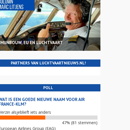
MIJNBOUW, EU EN LUCHTVAART
PARTNERS VAN LUCHTVAARTNIEUWS.NL!
POLL
WAT IS EEN GOEDE NIEUWE NAAM VOOR AIR
FRANCE-KLM?
Verzin alsjeblieft iets anders
47% (81 stemmen)
European Airlines Group (EAG)