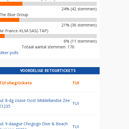
24% (42 stemmen)
The Blue Group
21% (36 stemmen)
Air-France-KLM-SAS(-TAP)
6% (11 stemmen)
Totaal aantal stemmen: 170
Meer polls
VOORDELIGE RETOURTICKETS
TUI vliegtickets
TUI
Jul: 8-dg cruise Oost Middellandse Zee
TUI
€1235
Jul: 9-daagse Chogogo Dive & Beach
TUI