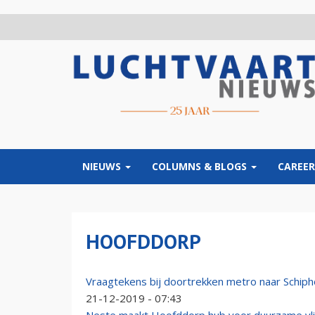
Overslaan
en
naar
de
inhoud
gaan
NIEUWS
COLUMNS & BLOGS
CAREER
HOOFDDORP
Vraagtekens bij doortrekken metro naar Schiph
21-12-2019 - 07:43