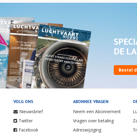
SPECI
DE LA
Bestel d
VOLG ONS
ABONNEE VRAGEN
O
Nieuwsbrief
Neem een Abonnement
Lu
Twitter
Vragen over betaling
Za
Facebook
Adreswijziging
Tr