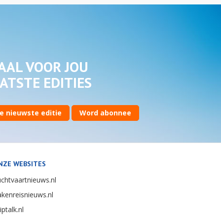
AAL VOOR JOU
ATSTE EDITIES
e nieuwste editie
Word abonnee
NZE WEBSITES
chtvaartnieuws.nl
kenreisnieuws.nl
iptalk.nl