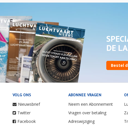
SPECI
DE LA
Bestel d
VOLG ONS
ABONNEE VRAGEN
O
Nieuwsbrief
Neem een Abonnement
Lu
Twitter
Vragen over betaling
Za
Facebook
Adreswijziging
Tr