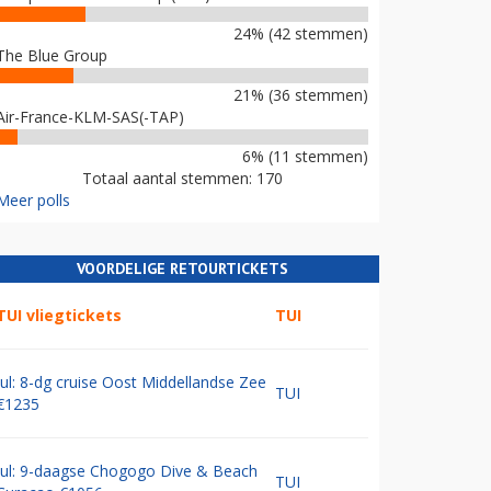
24% (42 stemmen)
The Blue Group
21% (36 stemmen)
Air-France-KLM-SAS(-TAP)
6% (11 stemmen)
Totaal aantal stemmen: 170
Meer polls
VOORDELIGE RETOURTICKETS
TUI vliegtickets
TUI
Jul: 8-dg cruise Oost Middellandse Zee
TUI
€1235
Jul: 9-daagse Chogogo Dive & Beach
TUI