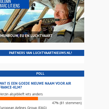
MIJNBOUW, EU EN LUCHTVAART
PARTNERS VAN LUCHTVAARTNIEUWS.NL!
POLL
WAT IS EEN GOEDE NIEUWE NAAM VOOR AIR
FRANCE-KLM?
Verzin alsjeblieft iets anders
47% (81 stemmen)
European Airlines Group (EAG)