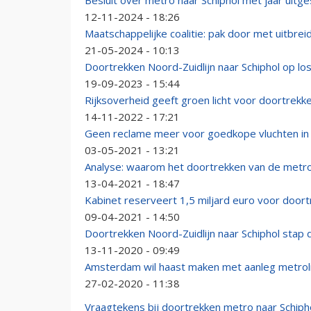
Besluit over metro naar Schiphol met jaar uitge
12-11-2024 - 18:26
Maatschappelijke coalitie: pak door met uitbreid
21-05-2024 - 10:13
Doortrekken Noord-Zuidlijn naar Schiphol op l
19-09-2023 - 15:44
Rijksoverheid geeft groen licht voor doortrekken
14-11-2022 - 17:21
Geen reclame meer voor goedkope vluchten i
03-05-2021 - 13:21
Analyse: waarom het doortrekken van de metro n
13-04-2021 - 18:47
Kabinet reserveert 1,5 miljard euro voor doort
09-04-2021 - 14:50
Doortrekken Noord-Zuidlijn naar Schiphol stap d
13-11-2020 - 09:49
Amsterdam wil haast maken met aanleg metrolij
27-02-2020 - 11:38
Vraagtekens bij doortrekken metro naar Schiph