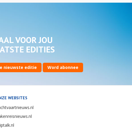
AAL VOOR JOU
ATSTE EDITIES
e nieuwste editie
Word abonnee
NZE WEBSITES
chtvaartnieuws.nl
kenreisnieuws.nl
iptalk.nl