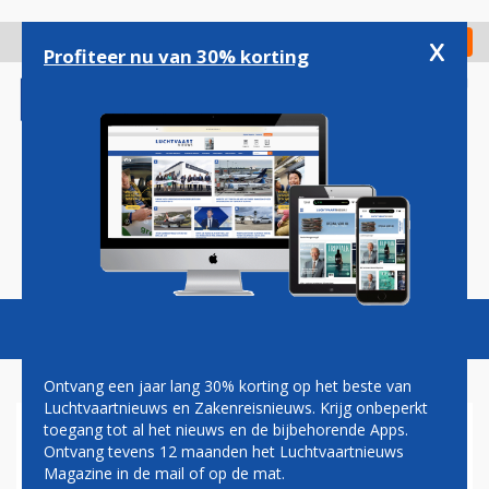
Overslaan
en
x
Digitaal Magazine
Registreer
Check in
naar
Profiteer nu van 30% korting
de
inhoud
gaan
Magazine
Podcasts
Vacatures
Toggl
naviga
Ontvang een jaar lang 30% korting op het beste van
Luchtvaartnieuws en Zakenreisnieuws. Krijg onbeperkt
toegang tot al het nieuws en de bijbehorende Apps.
PAUL DE HAAN
Ontvang tevens 12 maanden het Luchtvaartnieuws
Magazine in de mail of op de mat.