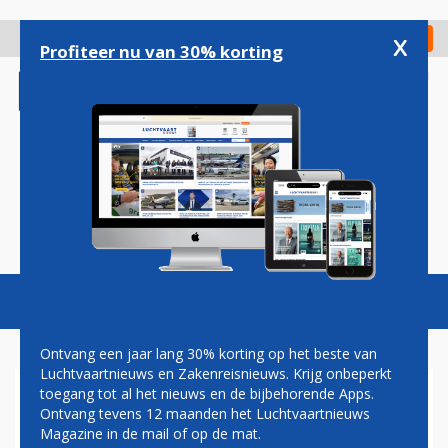
Overslaan
en
x
Digitaal Magazine
Registreer
Check in
naar
Profiteer nu van 30% korting
de
inhoud
gaan
Magazine
Podcasts
Vacatures
Toggl
naviga
Ontvang een jaar lang 30% korting op het beste van
Luchtvaartnieuws en Zakenreisnieuws. Krijg onbeperkt
toegang tot al het nieuws en de bijbehorende Apps.
NEDERLANDSE DIRECTEUR
Ontvang tevens 12 maanden het Luchtvaartnieuws
SLM MET VROUW EN
Magazine in de mail of op de mat.