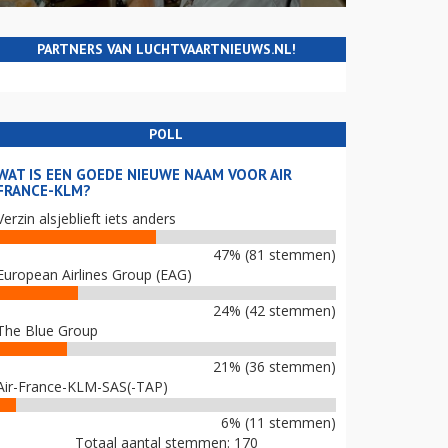
PARTNERS VAN LUCHTVAARTNIEUWS.NL!
POLL
WAT IS EEN GOEDE NIEUWE NAAM VOOR AIR
FRANCE-KLM?
Verzin alsjeblieft iets anders
47% (81 stemmen)
European Airlines Group (EAG)
24% (42 stemmen)
The Blue Group
21% (36 stemmen)
Air-France-KLM-SAS(-TAP)
6% (11 stemmen)
Totaal aantal stemmen: 170