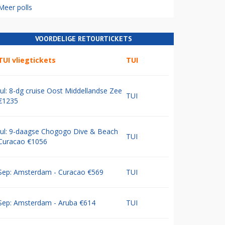
Meer polls
VOORDELIGE RETOURTICKETS
TUI vliegtickets
TUI
Jul: 8-dg cruise Oost Middellandse Zee
TUI
€1235
Jul: 9-daagse Chogogo Dive & Beach
TUI
Curacao €1056
Sep: Amsterdam - Curacao €569
TUI
Sep: Amsterdam - Aruba €614
TUI