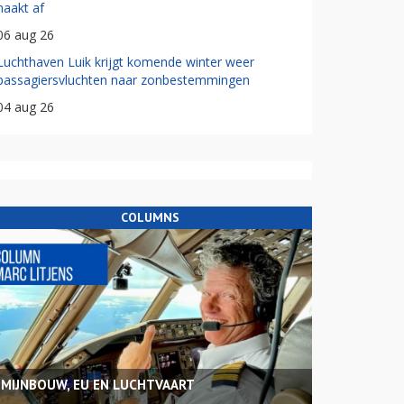
haakt af
06 aug 26
Luchthaven Luik krijgt komende winter weer
passagiersvluchten naar zonbestemmingen
04 aug 26
COLUMNS
MIJNBOUW, EU EN LUCHTVAART