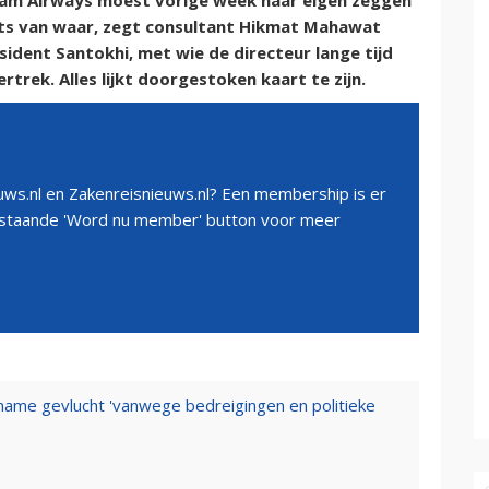
nam Airways moest vorige week naar eigen zeggen
ets van waar, zegt consultant Hikmat Mahawat
sident Santokhi, met wie de directeur lange tijd
rtrek. Alles lijkt doorgestoken kaart te zijn.
ws.nl en Zakenreisnieuws.nl? Een membership is er
erstaande 'Word nu member' button voor meer
name gevlucht 'vanwege bedreigingen en politieke