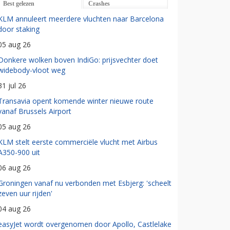
Best gelezen
Crashes
KLM annuleert meerdere vluchten naar Barcelona
door staking
05 aug 26
Donkere wolken boven IndiGo: prijsvechter doet
widebody-vloot weg
31 jul 26
Transavia opent komende winter nieuwe route
vanaf Brussels Airport
05 aug 26
KLM stelt eerste commerciële vlucht met Airbus
A350-900 uit
06 aug 26
Groningen vanaf nu verbonden met Esbjerg: 'scheelt
zeven uur rijden'
04 aug 26
easyJet wordt overgenomen door Apollo, Castlelake