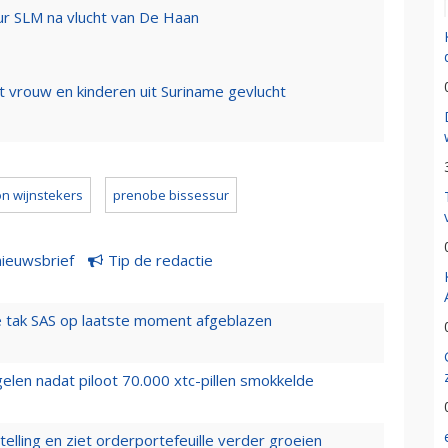
ur SLM na vlucht van De Haan
 vrouw en kinderen uit Suriname gevlucht
on wijnstekers
prenobe bissessur
nieuwsbrief
Tip de redactie
 tak SAS op laatste moment afgeblazen
elen nadat piloot 70.000 xtc-pillen smokkelde
elling en ziet orderportefeuille verder groeien