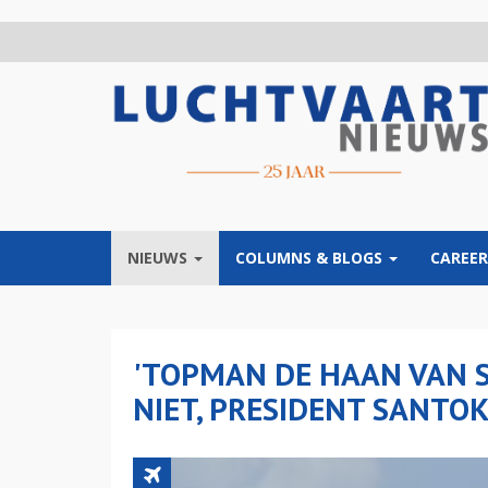
Overslaan
en
naar
de
inhoud
gaan
NIEUWS
COLUMNS & BLOGS
CAREER
'TOPMAN DE HAAN VAN 
NIET, PRESIDENT SANTOK