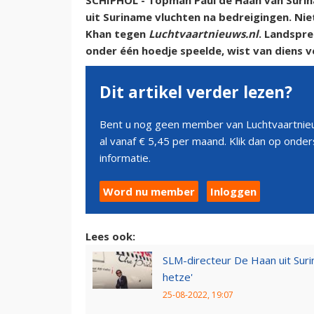
SCHIPHOL - Topman Paul de Haan van Suri
uit Suriname vluchten na bedreigingen. Ni
Khan tegen
Luchtvaartnieuws.nl
. Landspre
onder één hoedje speelde, wist van diens ve
Dit artikel verder lezen?
Bent u nog geen member van Luchtvaartnieu
al vanaf € 5,45 per maand. Klik dan op ond
informatie.
Word nu member
Inloggen
Lees ook:
SLM-directeur De Haan uit Suri
hetze'
25-08-2022, 19:07