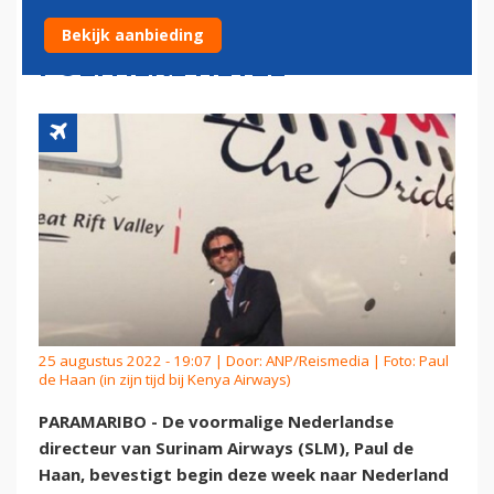
'VANWEGE BEDREIGINGEN EN
Bekijk aanbieding
POLITIEKE HETZE'
25 augustus 2022 - 19:07 | Door:
ANP/Reismedia
| Foto: Paul
de Haan (in zijn tijd bij Kenya Airways)
PARAMARIBO - De voormalige Nederlandse
directeur van Surinam Airways (SLM), Paul de
Haan, bevestigt begin deze week naar Nederland