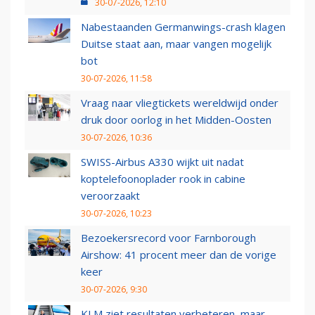
30-07-2026, 12:10
Nabestaanden Germanwings-crash klagen
Duitse staat aan, maar vangen mogelijk
bot
30-07-2026, 11:58
Vraag naar vliegtickets wereldwijd onder
druk door oorlog in het Midden-Oosten
30-07-2026, 10:36
SWISS-Airbus A330 wijkt uit nadat
koptelefoonoplader rook in cabine
veroorzaakt
30-07-2026, 10:23
Bezoekersrecord voor Farnborough
Airshow: 41 procent meer dan de vorige
keer
30-07-2026, 9:30
KLM ziet resultaten verbeteren, maar