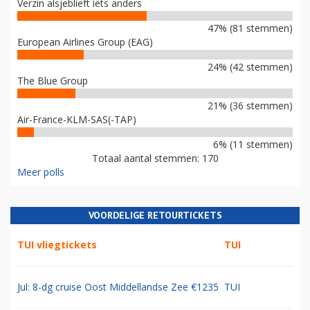
Verzin alsjeblieft iets anders
47% (81 stemmen)
European Airlines Group (EAG)
24% (42 stemmen)
The Blue Group
21% (36 stemmen)
Air-France-KLM-SAS(-TAP)
6% (11 stemmen)
Totaal aantal stemmen: 170
Meer polls
VOORDELIGE RETOURTICKETS
TUI vliegtickets
TUI
Jul: 8-dg cruise Oost Middellandse Zee €1235
TUI