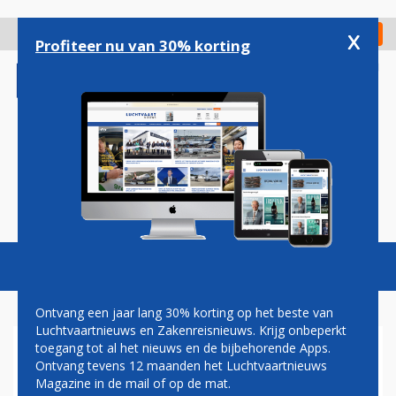
Overslaan
en
x
Digitaal Magazine
Registreer
Check in
naar
Profiteer nu van 30% korting
de
inhoud
gaan
Magazine
Podcasts
Vacatures
Toggl
naviga
Ontvang een jaar lang 30% korting op het beste van
Luchtvaartnieuws en Zakenreisnieuws. Krijg onbeperkt
toegang tot al het nieuws en de bijbehorende Apps.
SLM-DIRECTEUR DE HAAN
Ontvang tevens 12 maanden het Luchtvaartnieuws
UIT SURINAME GEVLUCHT
Magazine in de mail of op de mat.