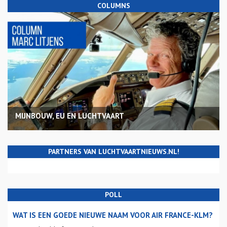
COLUMNS
MIJNBOUW, EU EN LUCHTVAART
PARTNERS VAN LUCHTVAARTNIEUWS.NL!
POLL
WAT IS EEN GOEDE NIEUWE NAAM VOOR AIR FRANCE-KLM?