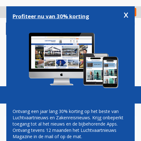
Overslaan
en
x
Digitaal Magazine
Registreer
Check in
naar
Profiteer nu van 30% korting
de
inhoud
gaan
Magazine
Podcasts
Vacatures
Toggl
naviga
Ontvang een jaar lang 30% korting op het beste van
Luchtvaartnieuws en Zakenreisnieuws. Krijg onbeperkt
toegang tot al het nieuws en de bijbehorende Apps.
POLEN
Ontvang tevens 12 maanden het Luchtvaartnieuws
Magazine in de mail of op de mat.