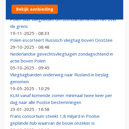
LOT brengt passagiers straks ook naar Bangkok
Bekijk aanbieding
18-12-2025 - 09:51
Polen sluit vliegvelden om bombardementen net over
de grens
19-11-2025 - 08:33
Polen escorteert Russisch vliegtuig boven Oostzee
29-10-2025 - 08:48
Nederlandse gevechtsvliegtuigen zondagochtend in
actie boven Polen
05-10-2025 - 09:45
Vliegtuigbanden onderweg naar Rusland in beslag
genomen
19-05-2025 - 10:29
KLM vanaf komende zomer minimaal twee keer per
dag naar alle Poolse bestemmingen
23-01-2025 - 16:58
Frans consortium steekt 1,8 miljard in Poolse
geplande hub waarvan de bouw onzeker is