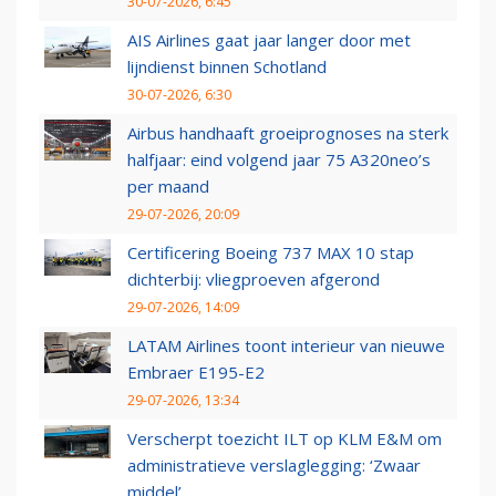
30-07-2026, 6:45
AIS Airlines gaat jaar langer door met
lijndienst binnen Schotland
30-07-2026, 6:30
Airbus handhaaft groeiprognoses na sterk
halfjaar: eind volgend jaar 75 A320neo’s
per maand
29-07-2026, 20:09
Certificering Boeing 737 MAX 10 stap
dichterbij: vliegproeven afgerond
29-07-2026, 14:09
LATAM Airlines toont interieur van nieuwe
Embraer E195-E2
29-07-2026, 13:34
Verscherpt toezicht ILT op KLM E&M om
administratieve verslaglegging: ‘Zwaar
middel’