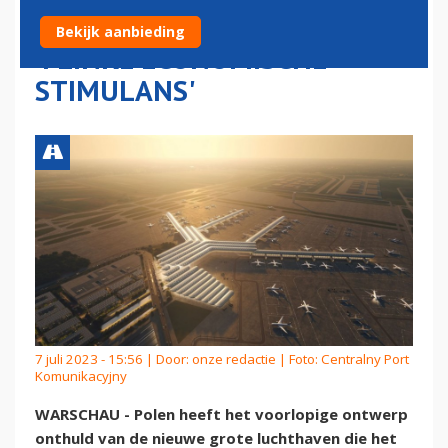
NIEUWE LUCHTHAVEN:
Bekijk aanbieding
'FLINKE ECONOMISCHE
STIMULANS'
7 juli 2023 - 15:56 | Door:
onze redactie
| Foto: Centralny Port
Komunikacyjny
WARSCHAU - Polen heeft het voorlopige ontwerp
onthuld van de nieuwe grote luchthaven die het