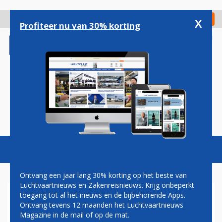
Overslaan
en
x
Digitaal Magazine
Registreer
Check in
naar
Profiteer nu van 30% korting
de
inhoud
gaan
Magazine
Podcasts
Vacatures
Toggl
naviga
Ontvang een jaar lang 30% korting op het beste van
Luchtvaartnieuws en Zakenreisnieuws. Krijg onbeperkt
toegang tot al het nieuws en de bijbehorende Apps.
POLEN ONTHULT
Ontvang tevens 12 maanden het Luchtvaartnieuws
ARCHITECTUUR VAN GROTE
Magazine in de mail of op de mat.