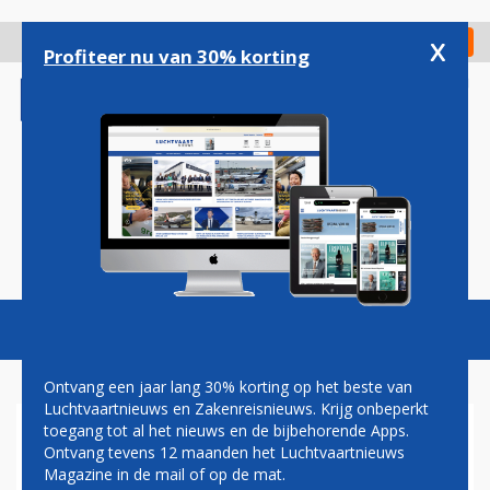
Overslaan
en
x
Digitaal Magazine
Registreer
Check in
naar
Profiteer nu van 30% korting
de
inhoud
gaan
Magazine
Podcasts
Vacatures
Toggl
naviga
Ontvang een jaar lang 30% korting op het beste van
Luchtvaartnieuws en Zakenreisnieuws. Krijg onbeperkt
toegang tot al het nieuws en de bijbehorende Apps.
'VERKEERSLEIDERS
Ontvang tevens 12 maanden het Luchtvaartnieuws
SCHULDIG AAN CRASH POOLS
Magazine in de mail of op de mat.