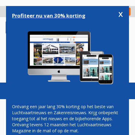
Overslaan
en
x
Digitaal Magazine
Registreer
Check in
naar
Profiteer nu van 30% korting
de
inhoud
gaan
Magazine
Podcasts
Vacatures
Toggl
naviga
Ontvang een jaar lang 30% korting op het beste van
Luchtvaartnieuws en Zakenreisnieuws. Krijg onbeperkt
toegang tot al het nieuws en de bijbehorende Apps.
ROTTERDAM THE HAGUE
Ontvang tevens 12 maanden het Luchtvaartnieuws
AIRPORT
Magazine in de mail of op de mat.