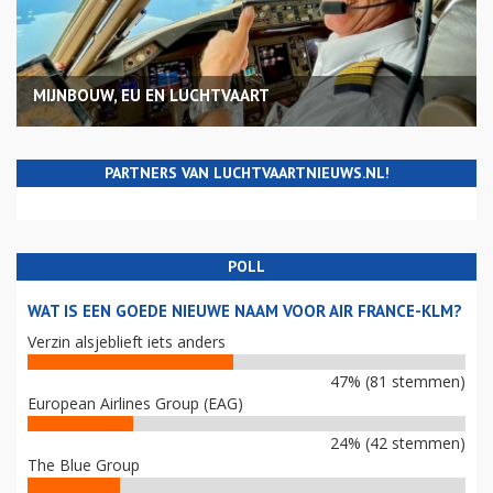
MIJNBOUW, EU EN LUCHTVAART
PARTNERS VAN LUCHTVAARTNIEUWS.NL!
POLL
WAT IS EEN GOEDE NIEUWE NAAM VOOR AIR FRANCE-KLM?
Verzin alsjeblieft iets anders
47% (81 stemmen)
European Airlines Group (EAG)
24% (42 stemmen)
The Blue Group