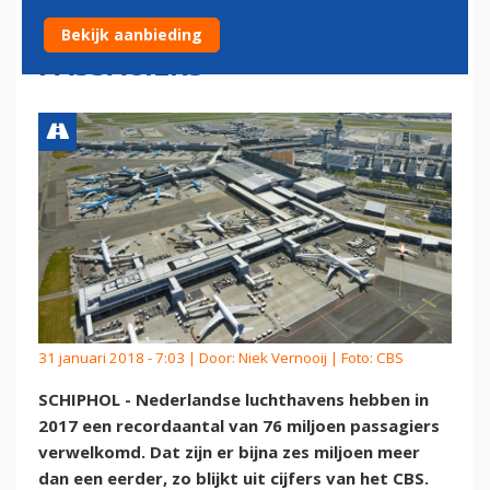
VERWELKOMEN 76 MILJOEN
Bekijk aanbieding
PASSAGIERS
31 januari 2018 - 7:03 | Door:
Niek Vernooij
| Foto: CBS
SCHIPHOL - Nederlandse luchthavens hebben in
2017 een recordaantal van 76 miljoen passagiers
verwelkomd. Dat zijn er bijna zes miljoen meer
dan een eerder, zo blijkt uit cijfers van het CBS.