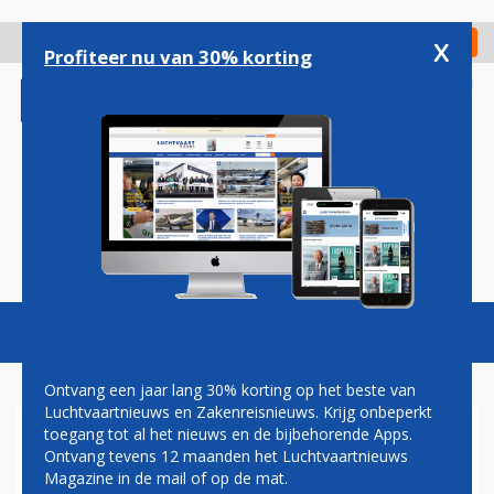
Overslaan
en
x
Digitaal Magazine
Registreer
Check in
naar
Profiteer nu van 30% korting
de
inhoud
gaan
Magazine
Podcasts
Vacatures
Toggl
naviga
Ontvang een jaar lang 30% korting op het beste van
Luchtvaartnieuws en Zakenreisnieuws. Krijg onbeperkt
toegang tot al het nieuws en de bijbehorende Apps.
NEDERLANDSE
Ontvang tevens 12 maanden het Luchtvaartnieuws
LUCHTHAVENS
Magazine in de mail of op de mat.