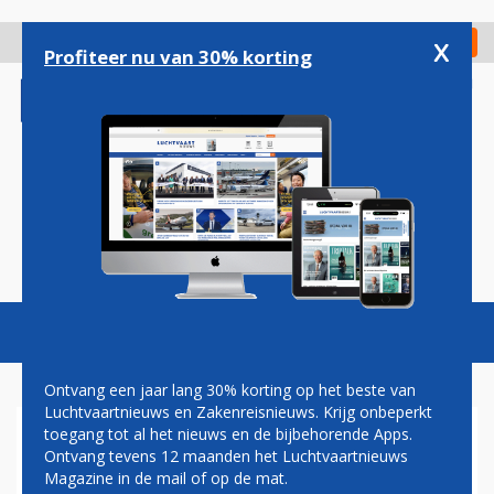
Overslaan
en
x
Digitaal Magazine
Registreer
Check in
naar
Profiteer nu van 30% korting
de
inhoud
gaan
Magazine
Podcasts
Vacatures
Toggl
naviga
Ontvang een jaar lang 30% korting op het beste van
Luchtvaartnieuws en Zakenreisnieuws. Krijg onbeperkt
toegang tot al het nieuws en de bijbehorende Apps.
ROTTERDAM THE HAGUE
Ontvang tevens 12 maanden het Luchtvaartnieuws
AIRPORT
Magazine in de mail of op de mat.