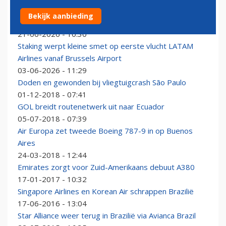
KLM-777 onderweg naar Sao Paulo keert om boven
Bekijk aanbieding
Atlantische Oceaan
21-06-2026 - 10:30
Staking werpt kleine smet op eerste vlucht LATAM
Airlines vanaf Brussels Airport
03-06-2026 - 11:29
Doden en gewonden bij vliegtuigcrash São Paulo
01-12-2018 - 07:41
GOL breidt routenetwerk uit naar Ecuador
05-07-2018 - 07:39
Air Europa zet tweede Boeing 787-9 in op Buenos
Aires
24-03-2018 - 12:44
Emirates zorgt voor Zuid-Amerikaans debuut A380
17-01-2017 - 10:32
Singapore Airlines en Korean Air schrappen Brazilië
17-06-2016 - 13:04
Star Alliance weer terug in Brazilië via Avianca Brazil