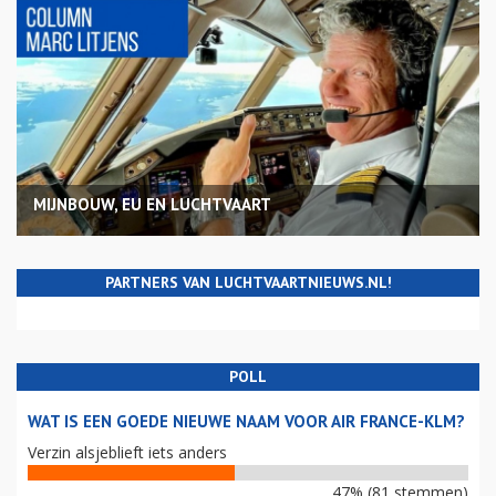
MIJNBOUW, EU EN LUCHTVAART
PARTNERS VAN LUCHTVAARTNIEUWS.NL!
POLL
WAT IS EEN GOEDE NIEUWE NAAM VOOR AIR FRANCE-KLM?
Verzin alsjeblieft iets anders
47% (81 stemmen)