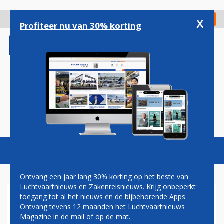
Overslaan
en
x
Digitaal Magazine
Registreer
Check in
naar
Profiteer nu van 30% korting
de
inhoud
gaan
Magazine
Podcasts
Vacatures
Toggl
naviga
Ontvang een jaar lang 30% korting op het beste van
Luchtvaartnieuws en Zakenreisnieuws. Krijg onbeperkt
toegang tot al het nieuws en de bijbehorende Apps.
SAO PAULO
Ontvang tevens 12 maanden het Luchtvaartnieuws
Magazine in de mail of op de mat.