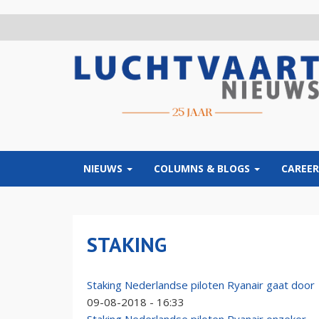
Overslaan
en
naar
de
inhoud
gaan
NIEUWS
COLUMNS & BLOGS
CAREER
STAKING
Staking Nederlandse piloten Ryanair gaat door
09-08-2018 - 16:33