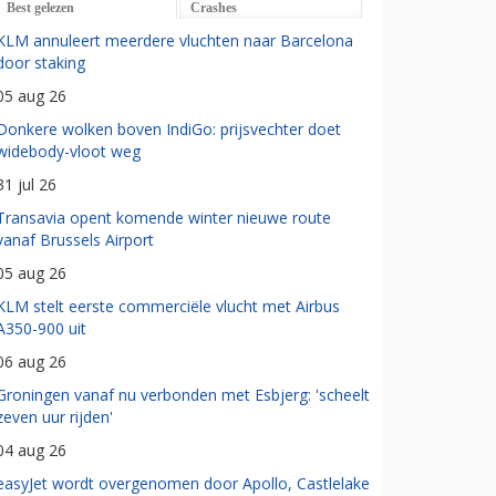
Best gelezen
Crashes
KLM annuleert meerdere vluchten naar Barcelona
door staking
05 aug 26
Donkere wolken boven IndiGo: prijsvechter doet
widebody-vloot weg
31 jul 26
Transavia opent komende winter nieuwe route
vanaf Brussels Airport
05 aug 26
KLM stelt eerste commerciële vlucht met Airbus
A350-900 uit
06 aug 26
Groningen vanaf nu verbonden met Esbjerg: 'scheelt
zeven uur rijden'
04 aug 26
easyJet wordt overgenomen door Apollo, Castlelake