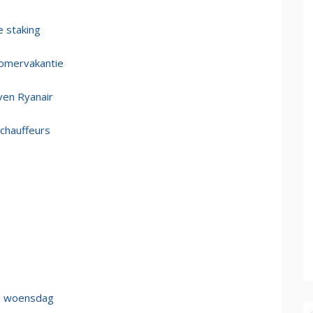
e staking
zomervakantie
ven Ryanair
schauffeurs
en woensdag