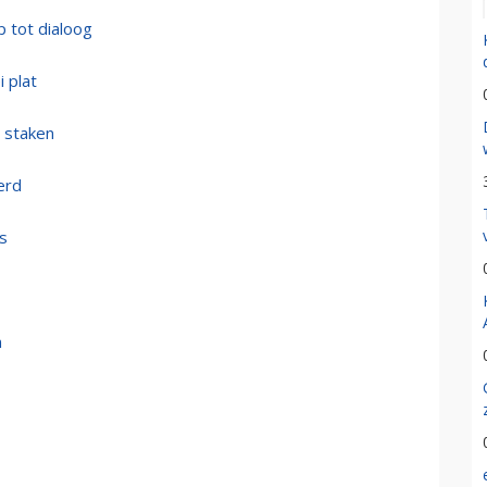
 tot dialoog
 plat
e staken
erd
s
n