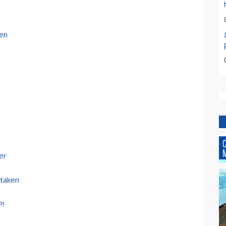
ten
g
er
staken
P!