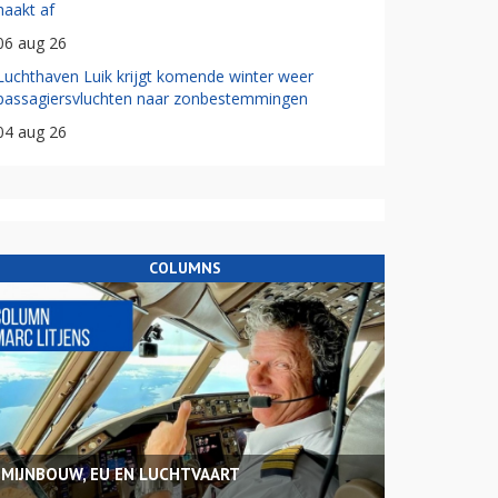
haakt af
06 aug 26
Luchthaven Luik krijgt komende winter weer
passagiersvluchten naar zonbestemmingen
04 aug 26
COLUMNS
MIJNBOUW, EU EN LUCHTVAART