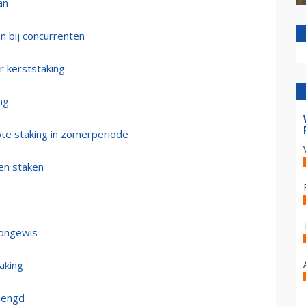
an
n bij concurrenten
kerststaking
ng
ote staking in zomerperiode
gen staken
 ongewis
aking
rlengd