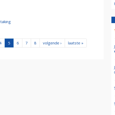
taking
4
5
6
7
8
volgende ›
laatste »