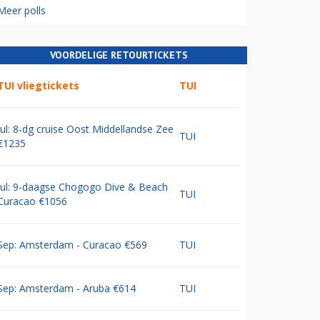
Meer polls
VOORDELIGE RETOURTICKETS
TUI vliegtickets
TUI
Jul: 8-dg cruise Oost Middellandse Zee
TUI
€1235
Jul: 9-daagse Chogogo Dive & Beach
TUI
Curacao €1056
Sep: Amsterdam - Curacao €569
TUI
Sep: Amsterdam - Aruba €614
TUI