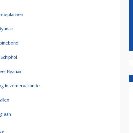
antieplannen
Ryanair
abinebond
Schiphol
eel Ryanair
ng in zomervakantie
allen
ng aan
nce