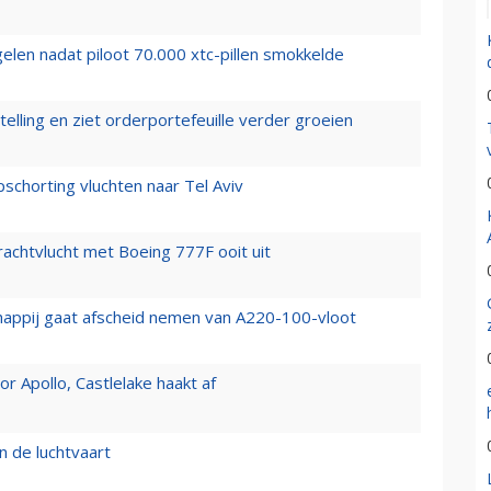
elen nadat piloot 70.000 xtc-pillen smokkelde
elling en ziet orderportefeuille verder groeien
chorting vluchten naar Tel Aviv
vrachtvlucht met Boeing 777F ooit uit
happij gaat afscheid nemen van A220-100-vloot
 Apollo, Castlelake haakt af
n de luchtvaart