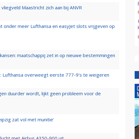
t vliegveld Maastricht zich aan bij ANVR
t onder meer Lufthansa en easyJet slots vrijgeven op
ansen: maatschappij zet in op nieuwe bestemmingen
er: Lufthansa overweegt eerste 777-9’s te weigeren
iegen duurder wordt, lijkt geen probleem voor de
ipzig zat vol met munitie'
lucht met Airbus A350-900 uit