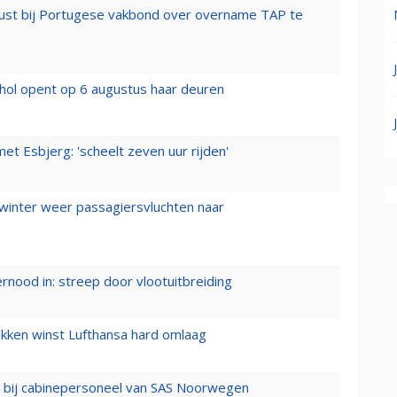
rust bij Portugese vakbond over overname TAP te
hol opent op 6 augustus haar deuren
t Esbjerg: 'scheelt zeven uur rijden'
 winter weer passagiersvluchten naar
ernood in: streep door vlootuitbreiding
ukken winst Lufthansa hard omlaag
 bij cabinepersoneel van SAS Noorwegen