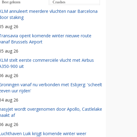
Best gelezen
Crashes
KLM annuleert meerdere vluchten naar Barcelona
door staking
05 aug 26
Transavia opent komende winter nieuwe route
vanaf Brussels Airport
05 aug 26
KLM stelt eerste commerciële vlucht met Airbus
A350-900 uit
06 aug 26
Groningen vanaf nu verbonden met Esbjerg: 'scheelt
zeven uur rijden'
04 aug 26
easyJet wordt overgenomen door Apollo, Castlelake
haakt af
06 aug 26
Luchthaven Luik krijgt komende winter weer