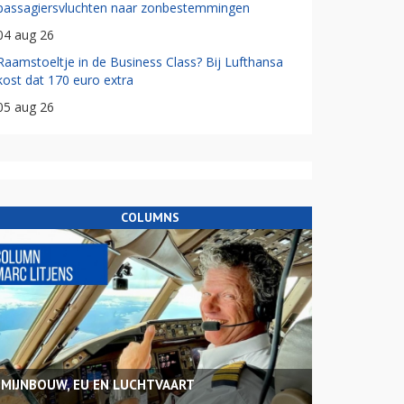
passagiersvluchten naar zonbestemmingen
04 aug 26
Raamstoeltje in de Business Class? Bij Lufthansa
kost dat 170 euro extra
05 aug 26
COLUMNS
MIJNBOUW, EU EN LUCHTVAART