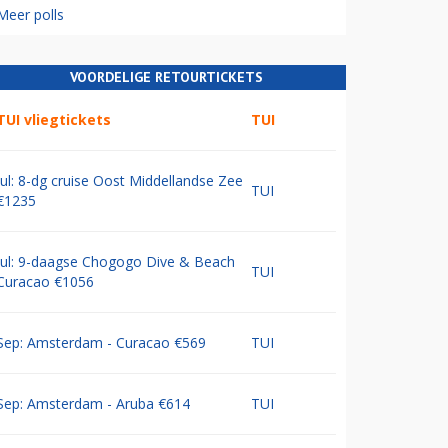
Meer polls
VOORDELIGE RETOURTICKETS
TUI vliegtickets
TUI
Jul: 8-dg cruise Oost Middellandse Zee
TUI
€1235
Jul: 9-daagse Chogogo Dive & Beach
TUI
Curacao €1056
Sep: Amsterdam - Curacao €569
TUI
Sep: Amsterdam - Aruba €614
TUI