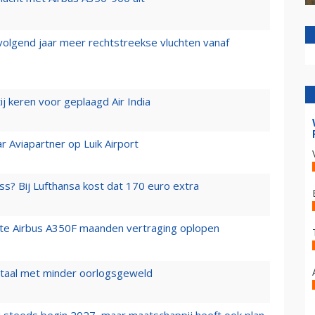
 volgend jaar meer rechtstreekse vluchten vanaf
j keren voor geplaagd Air India
r Aviapartner op Luik Airport
ss? Bij Lufthansa kost dat 170 euro extra
rste Airbus A350F maanden vertraging oplopen
wartaal met minder oorlogsgeweld
 steeds begin 2027, maar maatschappij heeft ook plan