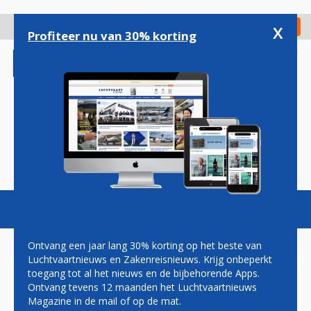
Overslaan
en
x
Digitaal Magazine
Registreer
Check in
naar
Profiteer nu van 30% korting
de
inhoud
gaan
Magazine
Podcasts
Vacatures
Toggl
naviga
Ontvang een jaar lang 30% korting op het beste van
Luchtvaartnieuws en Zakenreisnieuws. Krijg onbeperkt
toegang tot al het nieuws en de bijbehorende Apps.
WTO
Ontvang tevens 12 maanden het Luchtvaartnieuws
Magazine in de mail of op de mat.