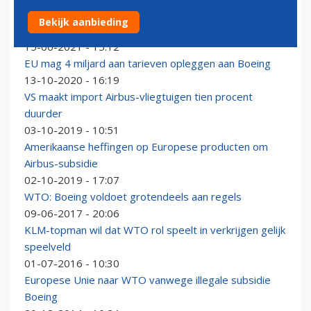
EU en VS begraven strijdbijl in dispuut over subsidies
Bekijk aanbieding
aan Airbus en Boeing
15-06-2021 - 15:12
EU mag 4 miljard aan tarieven opleggen aan Boeing
13-10-2020 - 16:19
VS maakt import Airbus-vliegtuigen tien procent
duurder
03-10-2019 - 10:51
Amerikaanse heffingen op Europese producten om
Airbus-subsidie
02-10-2019 - 17:07
WTO: Boeing voldoet grotendeels aan regels
09-06-2017 - 20:06
KLM-topman wil dat WTO rol speelt in verkrijgen gelijk
speelveld
01-07-2016 - 10:30
Europese Unie naar WTO vanwege illegale subsidie
Boeing