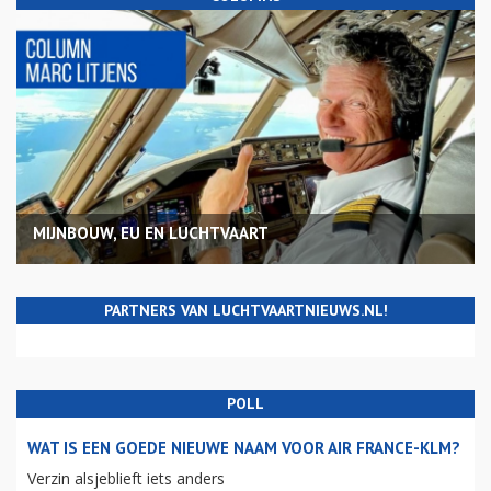
MIJNBOUW, EU EN LUCHTVAART
PARTNERS VAN LUCHTVAARTNIEUWS.NL!
POLL
WAT IS EEN GOEDE NIEUWE NAAM VOOR AIR FRANCE-KLM?
Verzin alsjeblieft iets anders