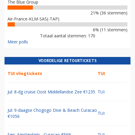
The Blue Group
21% (36 stemmen)
Air-France-KLM-SAS(-TAP)
6% (11 stemmen)
Totaal aantal stemmen: 170
Meer polls
VOORDELIGE RETOURTICKETS
TUI vliegtickets
TUI
Jul: 8-dg cruise Oost Middellandse Zee €1235
TUI
Jul: 9-daagse Chogogo Dive & Beach Curacao
TUI
€1056
Sep: Amsterdam - Curacao €569
TUI