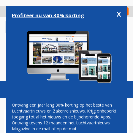
Overslaan
en
x
Digitaal Magazine
Registreer
Check in
naar
Profiteer nu van 30% korting
de
inhoud
gaan
Magazine
Podcasts
Vacatures
Toggl
naviga
Ontvang een jaar lang 30% korting op het beste van
Luchtvaartnieuws en Zakenreisnieuws. Krijg onbeperkt
toegang tot al het nieuws en de bijbehorende Apps.
EUROPESE UNIE NAAR WTO
Ontvang tevens 12 maanden het Luchtvaartnieuws
VANWEGE ILLEGALE SUBSIDIE
Magazine in de mail of op de mat.