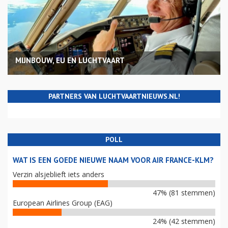
MIJNBOUW, EU EN LUCHTVAART
PARTNERS VAN LUCHTVAARTNIEUWS.NL!
POLL
WAT IS EEN GOEDE NIEUWE NAAM VOOR AIR FRANCE-KLM?
Verzin alsjeblieft iets anders
47% (81 stemmen)
European Airlines Group (EAG)
24% (42 stemmen)