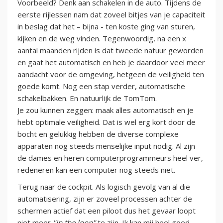
Voorbeeld? Denk aan schakelen in de auto. Tijdens de
eerste rijlessen nam dat zoveel bitjes van je capaciteit
in beslag dat het – bijna - ten koste ging van sturen,
kijken en de weg vinden. Tegenwoordig, na een x
aantal maanden rijden is dat tweede natuur geworden
en gaat het automatisch en heb je daardoor veel meer
aandacht voor de omgeving, hetgeen de veiligheid ten
goede komt. Nog een stap verder, automatische
schakelbakken. En natuurlijk de TomTom.
Je zou kunnen zeggen: maak alles automatisch en je
hebt optimale veiligheid. Dat is wel erg kort door de
bocht en gelukkig hebben de diverse complexe
apparaten nog steeds menselijke input nodig. Al zijn
de dames en heren computerprogrammeurs heel ver,
redeneren kan een computer nog steeds niet.
Terug naar de cockpit. Als logisch gevolg van al die
automatisering, zijn er zoveel processen achter de
schermen actief dat een piloot dus het gevaar loopt
niet meer
"in the loop"
te zijn. Ik kan mij heel goed