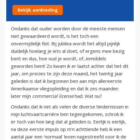
Bekijk aanbieding
18 september 2013
Ondanks dat ouder worden door de meeste mensen
niet gewaardeerd wordt, is het toch een
onvermijdelijk feit. Bij jubilea wordt het altijd pijnlijk
duidelijk hoelang je iets al doet, of ergens mee bezig
bent en dus, hoe oud je wordt, of...inmiddels
geworden bent! Zo kwam ik er laatst achter dat het dit
jaar, om precies te zijn deze maand, het twintig jaar
geleden is dat ik begonnen ben aan mijn allereerste
Amerikaanse vliegopleiding en dat ik zes maanden
later mijn
commercial license
had. Wat nu?
Ondanks dat ik net als velen de diverse hindernissen in
mijn luchtvaartcarrière ben tegengekomen, schrok ik
er toch van hoe lang dat al geleden is. Eerlijk is eerlijk,
na deze eerste impuls op m'n achttiende heb ik een
aantal jaar een 'normaal' leven nagestreefd voor ik de