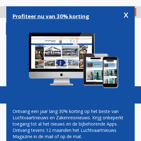
Overslaan
en
x
Digitaal Magazine
Registreer
Check in
naar
Profiteer nu van 30% korting
de
inhoud
gaan
Magazine
Podcasts
Vacatures
Toggl
naviga
Ontvang een jaar lang 30% korting op het beste van
Luchtvaartnieuws en Zakenreisnieuws. Krijg onbeperkt
toegang tot al het nieuws en de bijbehorende Apps.
ERIC VAN WALSEM:
Ontvang tevens 12 maanden het Luchtvaartnieuws
VERANDERING
Magazine in de mail of op de mat.