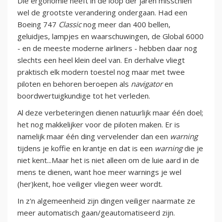
Die ergonomie heeft in de loop der jaren misschien
wel de grootste verandering ondergaan. Had een
Boeing 747
Classic
nog meer dan 400 bellen,
geluidjes, lampjes en waarschuwingen, de Global 6000
- en de meeste moderne airliners - hebben daar nog
slechts een heel klein deel van. En derhalve vliegt
praktisch elk modern toestel nog maar met twee
piloten en behoren beroepen als
navigator
en
boordwertuigkundige tot het verleden.
Al deze verbeteringen dienen natuurlijk maar één doel;
het nog makkelijker voor de piloten maken. Er is
namelijk maar één ding vervelender dan een
warning
tijdens je koffie en krantje en dat is een
warning
die je
niet kent...Maar het is niet alleen om de luie aard in de
mens te dienen, want hoe meer warnings je wel
(her)kent, hoe veiliger vliegen weer wordt.
In z'n algemeenheid zijn dingen veiliger naarmate ze
meer automatisch gaan/geautomatiseerd zijn.