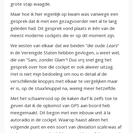
grote stap waagde.
Maar hoe ik hier eigenlijk op kwam was vanwege een
gesprek dat ik met een gezagvoerder niet al te lang
geleden had. Dit gesprek vond plaats in één van de
meest moderne cockpits die er op dit moment zijn.
We wisten van elkaar dat we beiden "die oude
Lears
"
in de Verenigde Staten hebben gevlogen, u weet wel,
die van "Sam, zonder Glam"! Dus vrij snel ging het
gesprek over hoe díe cockpit er ook alweer uitzag.
Het is niet mijn bedoeling om nou in detail al de
verschillende knopjes met elkaar te vergelijken maar
er is, op de stuurknuppel na, weinig meer hetzelfde.
Met het schaamrood op de kaken durf ik zelfs toe te
geven dat ik de opkomst van GPS aan boord heb
meegemaakt. Dit begon met een inbouw unit á la
autoradio in de cockpit. Waarop haast alleen het
volgende punt en een soort van
deviation scale
was af