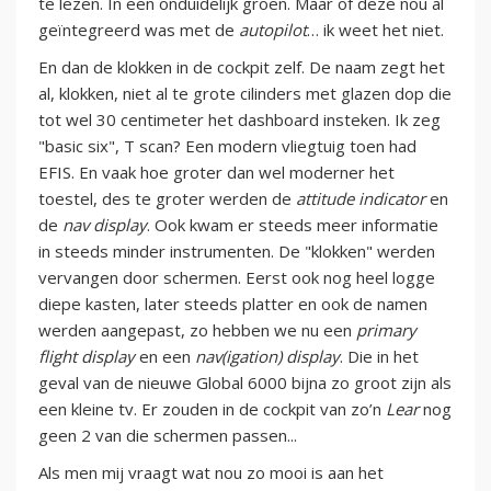
te lezen. In een onduidelijk groen. Maar of deze nou al
geïntegreerd was met de
autopilot
… ik weet het niet.
En dan de klokken in de cockpit zelf. De naam zegt het
al, klokken, niet al te grote cilinders met glazen dop die
tot wel 30 centimeter het dashboard insteken. Ik zeg
"basic six", T scan? Een modern vliegtuig toen had
EFIS. En vaak hoe groter dan wel moderner het
toestel, des te groter werden de
attitude indicator
en
de
nav display
. Ook kwam er steeds meer informatie
in steeds minder instrumenten. De "klokken" werden
vervangen door schermen. Eerst ook nog heel logge
diepe kasten, later steeds platter en ook de namen
werden aangepast, zo hebben we nu een
primary
flight display
en een
nav(igation) display
. Die in het
geval van de nieuwe Global 6000 bijna zo groot zijn als
een kleine tv. Er zouden in de cockpit van zo’n
Lear
nog
geen 2 van die schermen passen...
Als men mij vraagt wat nou zo mooi is aan het