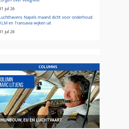
31 jul 26
Luchthavens Napels maand dicht voor onderhoud:
KLM en Transavia wijken uit
31 jul 26
COLUMNS
MIJNBOUW, EU EN LUCHTVAART