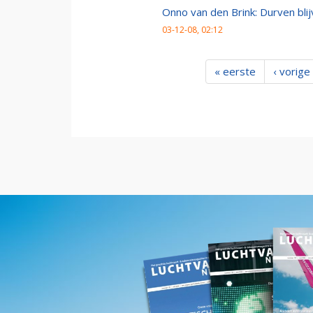
Onno van den Brink: Durven bl
03-12-08, 02:12
« eerste
‹ vorige