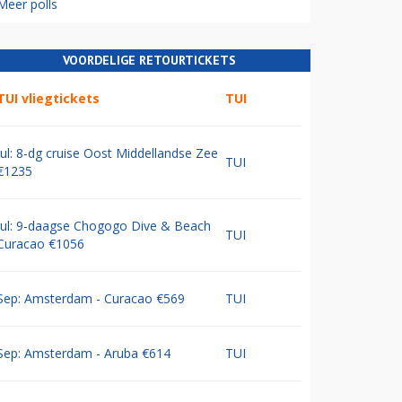
Meer polls
VOORDELIGE RETOURTICKETS
TUI vliegtickets
TUI
Jul: 8-dg cruise Oost Middellandse Zee
TUI
€1235
Jul: 9-daagse Chogogo Dive & Beach
TUI
Curacao €1056
Sep: Amsterdam - Curacao €569
TUI
Sep: Amsterdam - Aruba €614
TUI