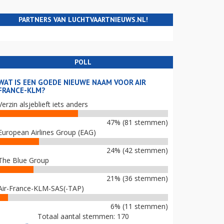
PARTNERS VAN LUCHTVAARTNIEUWS.NL!
POLL
WAT IS EEN GOEDE NIEUWE NAAM VOOR AIR
FRANCE-KLM?
Verzin alsjeblieft iets anders
47% (81 stemmen)
European Airlines Group (EAG)
24% (42 stemmen)
The Blue Group
21% (36 stemmen)
Air-France-KLM-SAS(-TAP)
6% (11 stemmen)
Totaal aantal stemmen: 170