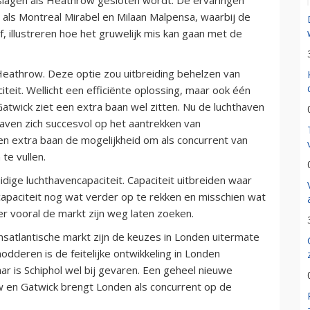
als Montreal Mirabel en Milaan Malpensa, waarbij de
, illustreren hoe het gruwelijk mis kan gaan met de
Heathrow. Deze optie zou uitbreiding behelzen van
eit. Wellicht een efficiënte oplossing, maar ook één
twick ziet een extra baan wel zitten. Nu de luchthaven
haven zich succesvol op het aantrekken van
een extra baan de mogelijkheid om als concurrent van
te vullen.
ige luchthavencapaciteit. Capaciteit uitbreiden waar
capaciteit nog wat verder op te rekken en misschien wat
er vooral de markt zijn weg laten zoeken.
satlantische markt zijn de keuzes in Londen uitermate
dderen is de feitelijke ontwikkeling in Londen
 is Schiphol wel bij gevaren. Een geheel nieuwe
w en Gatwick brengt Londen als concurrent op de