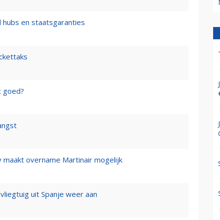
l hubs en staatsgaranties
ickettaks
t goed?
angst
y maakt overname Martinair mogelijk
 vliegtuig uit Spanje weer aan