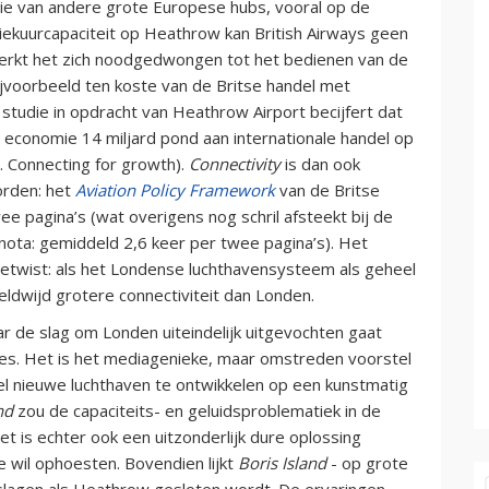
die van andere grote Europese hubs, vooral op de
ekuurcapaciteit op Heathrow kan British Airways geen
erkt het zich noodgedwongen tot het bedienen van de
jvoorbeeld ten koste van de Britse handel met
tudie in opdracht van Heathrow Airport becijfert dat
e economie 14 miljard pond aan internationale handel op
. Connecting for growth).
Connectivity
is dan ook
worden: het
Aviation Policy Framework
van de Britse
e pagina’s (wat overigens nog schril afsteekt bij de
nota: gemiddeld 2,6 keer per twee pagina’s). Het
betwist: als het Londense luchthavensysteem als geheel
ldwijd grotere connectiviteit dan Londen.
aar de slag om Londen uiteindelijk uitgevochten gaat
s. Het is het mediagenieke, maar omstreden voorstel
 nieuwe luchthaven te ontwikkelen op een kunstmatig
nd
zou de capaciteits- en geluidsproblematiek in de
t is echter ook een uitzonderlijk dure oplossing
e wil ophoesten. Bovendien lijkt
Boris Island
- op grote
 slagen als Heathrow gesloten wordt. De ervaringen