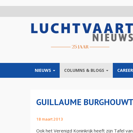
Overslaan
en
naar
de
inhoud
gaan
NIEUWS
COLUMNS & BLOGS
CAREER
GUILLAUME BURGHOUWT:
18 maart 2013
Ook het Verenigd Koninkrijk heeft zijn Tafel v