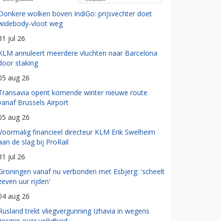
Donkere wolken boven IndiGo: prijsvechter doet
widebody-vloot weg
31 jul 26
KLM annuleert meerdere vluchten naar Barcelona
door staking
05 aug 26
Transavia opent komende winter nieuwe route
vanaf Brussels Airport
05 aug 26
Voormalig financieel directeur KLM Erik Swelheim
aan de slag bij ProRail
31 jul 26
Groningen vanaf nu verbonden met Esbjerg: 'scheelt
zeven uur rijden'
04 aug 26
Rusland trekt vliegvergunning Izhavia in wegens
zorgen over veiligheid