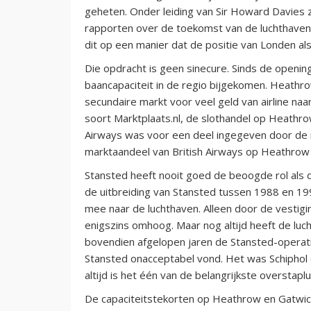
geheten. Onder leiding van Sir Howard Davies 
rapporten over de toekomst van de luchthavencap
dit op een manier dat de positie van Londen als
Die opdracht is geen sinecure. Sinds de openin
baancapaciteit in de regio bijgekomen. Heathro
secundaire markt voor veel geld van airline naar 
soort Marktplaats.nl, de slothandel op Heathr
Airways was voor een deel ingegeven door de 
marktaandeel van British Airways op Heathrow
Stansted heeft nooit goed de beoogde rol als 
de uitbreiding van Stansted tussen 1988 en 19
mee naar de luchthaven. Alleen door de vestig
enigszins omhoog. Maar nog altijd heeft de luch
bovendien afgelopen jaren de Stansted-operati
Stansted onacceptabel vond. Het was Schiphol d
altijd is het één van de belangrijkste overstapl
De capaciteitstekorten op Heathrow en Gatwick