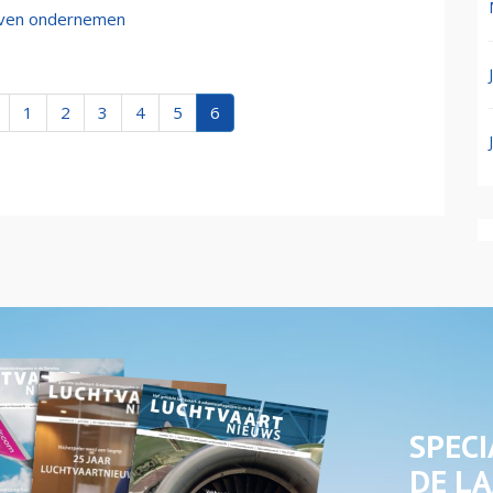
ijven ondernemen
1
2
3
4
5
6
SPECI
DE LA