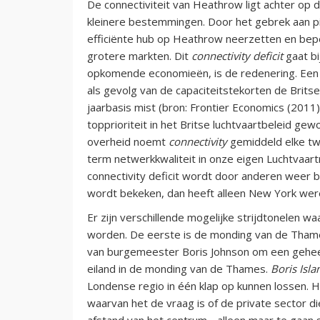
De connectiviteit van Heathrow ligt achter op 
kleinere bestemmingen. Door het gebrek aan pi
efficiënte hub op Heathrow neerzetten en bep
grotere markten. Dit
connectivity deficit
gaat bi
opkomende economieën, is de redenering. Een s
als gevolg van de capaciteitstekorten de Brits
jaarbasis mist (bron: Frontier Economics (2011)
topprioriteit in het Britse luchtvaartbeleid ge
overheid noemt
connectivity
gemiddeld elke twe
term netwerkkwaliteit in onze eigen Luchtvaart
connectivity deficit wordt door anderen weer 
wordt bekeken, dan heeft alleen New York were
Er zijn verschillende mogelijke strijdtonelen w
worden. De eerste is de monding van de Thame
van burgemeester Boris Johnson om een geheel
eiland in de monding van de Thames.
Boris Isla
Londense regio in één klap op kunnen lossen. He
waarvan het de vraag is of de private sector di
afstand van het centrum - alleen maar te gaan