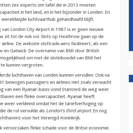
zitten zes experts om tafel die in 2013 moeten
aciteit in het land, en in het bijzonder in Londen. En
 wereldwijde luchtvaarthub gehandhaafd blijft.
g van London City Airport in 1987 is er geen nieuwe
w zit tot de nok vol. Slots op Heathrow gaan op de
airline. De website slottrade.aero faciliteert, als een
ow en Gatwick. De overname van BMI door British
mogelijkheid om met de slotinboedel van BMI het
 te kunnen vergroten.
derde luchthaven van Londen kunnen vervullen. Ook na
91 bewogen passagiers en airlines niet zoals verwacht
ing van een Ryanair-basis vond Stansted de weg weer
thaven een flinke overcapaciteit. Ryanair heeft
e weer verkleind omdat het de tariefverhoging op
ie de rol vervulde als
London’s third airport
. En nog
uchthavens voor het Verenigd Koninkrijk.
 veroorzaken flinke schade voor de Britse economie.