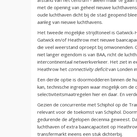
met de opening van geheel nieuwe luchthavens 
oude luchthaven dicht bij de stad geopend bleef
aanleg van nieuwe luchthavens.
Het tweede mogelijke strijdtoneel is Gatwick-
Gatwick en/of Heathrow met nieuwe baancapacit
die veel weerstand oproept bij omwonenden. Ga
niet langer eigendom is van BAA, richt de lucht
intercontinentaal netwerkverkeer. Het ziet in 
Heathrow het
connectivity deficit
van Londen in 
Een derde optie is doormodderen binnen de huid
kan, technische ingrepen waar mogelijk om de 
selectiviteitsmaatregelen hier en daar. En verd
Gezien de concurrentie met Schiphol op de Tran
relevant voor de toekomst van Schiphol. Doormo
gedurende de afgelopen decennia geweest. Daar
luchthaven of extra baancapaciteit op Heathro
transfermarkt ineens een stuk dichterbij.