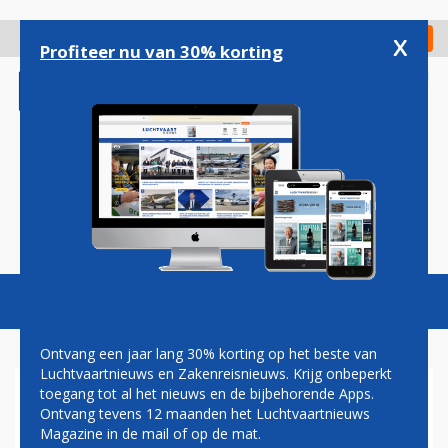
Overslaan
en
x
Digitaal Magazine
Registreer
Check in
naar
Profiteer nu van 30% korting
de
inhoud
gaan
Magazine
Podcasts
Vacatures
Toggl
naviga
Ontvang een jaar lang 30% korting op het beste van
Luchtvaartnieuws en Zakenreisnieuws. Krijg onbeperkt
toegang tot al het nieuws en de bijbehorende Apps.
GUILLAUME BURGHOUWT: DE
Ontvang tevens 12 maanden het Luchtvaartnieuws
SLAG OM LONDEN
Magazine in de mail of op de mat.