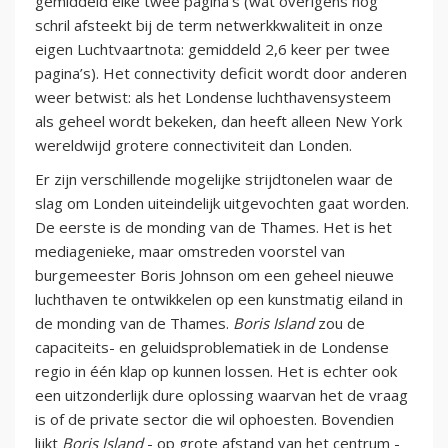
gemiddeld elke twee pagina’s (wat overigens nog
schril afsteekt bij de term netwerkkwaliteit in onze
eigen Luchtvaartnota: gemiddeld 2,6 keer per twee
pagina’s). Het connectivity deficit wordt door anderen
weer betwist: als het Londense luchthavensysteem
als geheel wordt bekeken, dan heeft alleen New York
wereldwijd grotere connectiviteit dan Londen.
Er zijn verschillende mogelijke strijdtonelen waar de
slag om Londen uiteindelijk uitgevochten gaat worden.
De eerste is de monding van de Thames. Het is het
mediagenieke, maar omstreden voorstel van
burgemeester Boris Johnson om een geheel nieuwe
luchthaven te ontwikkelen op een kunstmatig eiland in
de monding van de Thames.
Boris Island
zou de
capaciteits- en geluidsproblematiek in de Londense
regio in één klap op kunnen lossen. Het is echter ook
een uitzonderlijk dure oplossing waarvan het de vraag
is of de private sector die wil ophoesten. Bovendien
lijkt
Boris Island
- op grote afstand van het centrum -