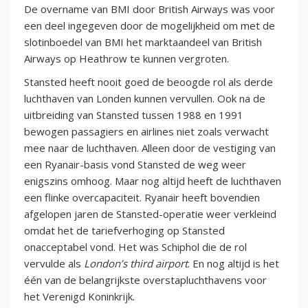
De overname van BMI door British Airways was voor
een deel ingegeven door de mogelijkheid om met de
slotinboedel van BMI het marktaandeel van British
Airways op Heathrow te kunnen vergroten.
Stansted heeft nooit goed de beoogde rol als derde
luchthaven van Londen kunnen vervullen. Ook na de
uitbreiding van Stansted tussen 1988 en 1991
bewogen passagiers en airlines niet zoals verwacht
mee naar de luchthaven. Alleen door de vestiging van
een Ryanair-basis vond Stansted de weg weer
enigszins omhoog. Maar nog altijd heeft de luchthaven
een flinke overcapaciteit. Ryanair heeft bovendien
afgelopen jaren de Stansted-operatie weer verkleind
omdat het de tariefverhoging op Stansted
onacceptabel vond. Het was Schiphol die de rol
vervulde als
London’s third airport
. En nog altijd is het
één van de belangrijkste overstapluchthavens voor
het Verenigd Koninkrijk.