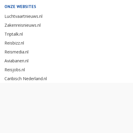
ONZE WEBSITES
Luchtvaartnieuws.nl
Zakenreisnieuws.nl
Triptalk.nl
Reisbizz.nl
Reismedia.nl
Aviabanen.nl
Reisjobs.nl
Caribisch Nederland.nl
Careerexperience.nl
Zakenreisawards.nl
Copyright Reismedia BV 2026 -
Cookieinstellingen