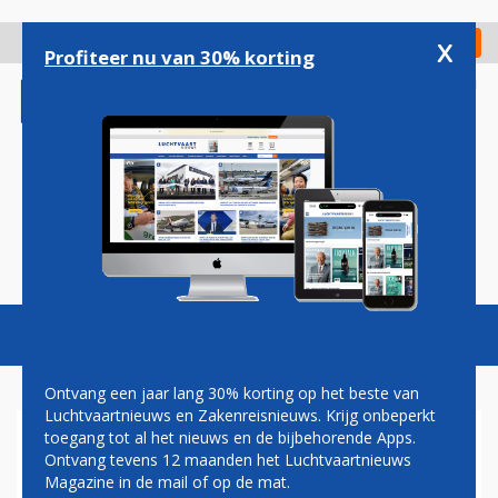
Overslaan
en
x
Digitaal Magazine
Registreer
Check in
naar
Profiteer nu van 30% korting
de
inhoud
gaan
Magazine
Podcasts
Vacatures
Toggl
naviga
Ontvang een jaar lang 30% korting op het beste van
Luchtvaartnieuws en Zakenreisnieuws. Krijg onbeperkt
toegang tot al het nieuws en de bijbehorende Apps.
JOHN JANSEN: VEILIGHEID
Ontvang tevens 12 maanden het Luchtvaartnieuws
TOPPRIORITEIT
Magazine in de mail of op de mat.