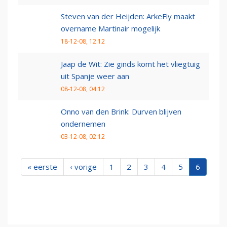
Steven van der Heijden: ArkeFly maakt
overname Martinair mogelijk
18-12-08, 12:12
Jaap de Wit: Zie ginds komt het vliegtuig
uit Spanje weer aan
08-12-08, 04:12
Onno van den Brink: Durven blijven
ondernemen
03-12-08, 02:12
« eerste
‹ vorige
1
2
3
4
5
6