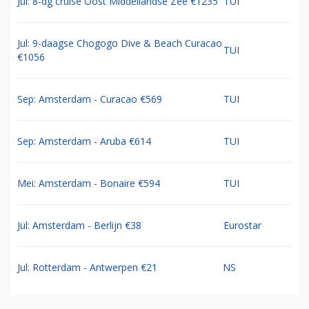
Jul: 8-dg cruise Oost Middellandse Zee €1235
TUI
Jul: 9-daagse Chogogo Dive & Beach Curacao
TUI
€1056
Sep: Amsterdam - Curacao €569
TUI
Sep: Amsterdam - Aruba €614
TUI
Mei: Amsterdam - Bonaire €594
TUI
Jul: Amsterdam - Berlijn €38
Eurostar
Jul: Rotterdam - Antwerpen €21
NS