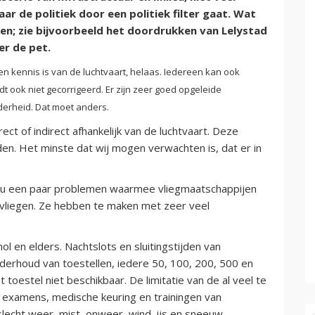
naar de politiek door een politiek filter gaat. Wat
n; zie bijvoorbeeld het doordrukken van Lelystad
der de pet.
een kennis is van de luchtvaart, helaas. Iedereen kan ook
dt ook niet gecorrigeerd. Er zijn zeer goed opgeleide
derheid. Dat moet anders.
t of indirect afhankelijk van de luchtvaart. Deze
en. Het minste dat wij mogen verwachten is, dat er in
m u een paar problemen waarmee vliegmaatschappijen
vliegen. Ze hebben te maken met zeer veel
l en elders. Nachtslots en sluitingstijden van
erhoud van toestellen, iedere 50, 100, 200, 500 en
at toestel niet beschikbaar. De limitatie van de al veel te
se examens, medische keuring en trainingen van
lecht weer, mist, onweer, wind, ijs en sneeuw.