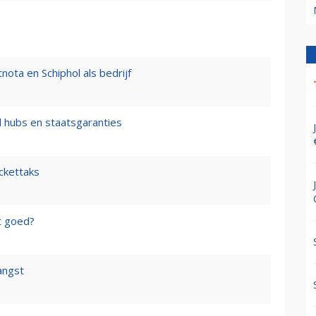
nota en Schiphol als bedrijf
l hubs en staatsgaranties
ickettaks
t goed?
angst