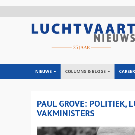
Overslaan
en
naar
de
inhoud
gaan
NIEUWS
COLUMNS & BLOGS
CAREER
PAUL GROVE: POLITIEK,
VAKMINISTERS