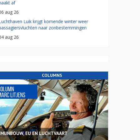
haakt af
06 aug 26
Luchthaven Luik krijgt komende winter weer
passagiersvluchten naar zonbestemmingen
04 aug 26
COLUMNS
MIJNBOUW, EU EN LUCHTVAART