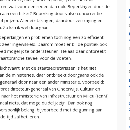
n, om wat voor een reden dan ook. Beperkingen door de
n aan een ticket? Beperking door valse concurrentie
 prijzen. Allerlei stakingen, daardoor vertraging en
 Zo kan ik wel doorgaan.
 beperkingen en problemen toch nog een zo efficiënt
s zeer ingewikkeld. Daarom moet er bij de politiek ook
oed mogelijk te ondersteunen. Helaas daar ontbreekt
htvaartbranche teveel voor de voeten.
uchtvaart. Met de staatsecretarissen is het niet
an de ministeries, daar ontbreekt doorgaans ook de
r-generaal door naar een ander ministerie. Voorbeeld:
rdt directeur-generaal van Onderwijs, Cultuur en
naar het ministerie van Infrastructuur en Milieu (IenM).
al niets, dat moge duidelijk zijn. Dan ook nog
ersoonlijk belang, bijvoorbeeld met de gunning aan
de tijd zal het leren.