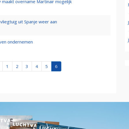
y maakt overname Martinair mogelijk
 vliegtuig uit Spanje weer aan
ijven ondernemen
1
2
3
4
5
6