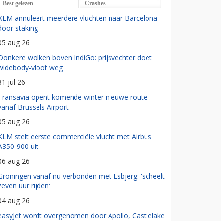
Best gelezen
Crashes
KLM annuleert meerdere vluchten naar Barcelona
door staking
05 aug 26
Donkere wolken boven IndiGo: prijsvechter doet
widebody-vloot weg
31 jul 26
Transavia opent komende winter nieuwe route
vanaf Brussels Airport
05 aug 26
KLM stelt eerste commerciële vlucht met Airbus
A350-900 uit
06 aug 26
Groningen vanaf nu verbonden met Esbjerg: 'scheelt
zeven uur rijden'
04 aug 26
easyJet wordt overgenomen door Apollo, Castlelake