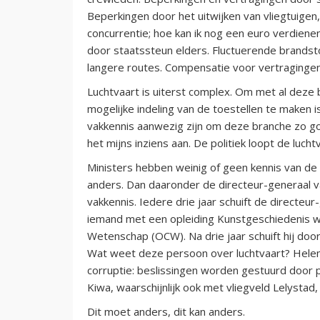
Beperkingen door het uitwijken van vliegtuige
concurrentie; hoe kan ik nog een euro verdiene
door staatssteun elders. Fluctuerende brandstof
langere routes. Compensatie voor vertragingen.
Luchtvaart is uiterst complex. Om met al deze
mogelijke indeling van de toestellen te maken i
vakkennis aanwezig zijn om deze branche zo g
het mijns inziens aan. De politiek loopt de luc
Ministers hebben weinig of geen kennis van de l
anders. Dan daaronder de directeur-generaal v
vakkennis. Iedere drie jaar schuift de directeu
iemand met een opleiding Kunstgeschiedenis wo
Wetenschap (OCW). Na drie jaar schuift hij door 
Wat weet deze persoon over luchtvaart? Helema
corruptie: beslissingen worden gestuurd door p
Kiwa, waarschijnlijk ook met vliegveld Lelystad, 
Dit moet anders, dit kan anders.