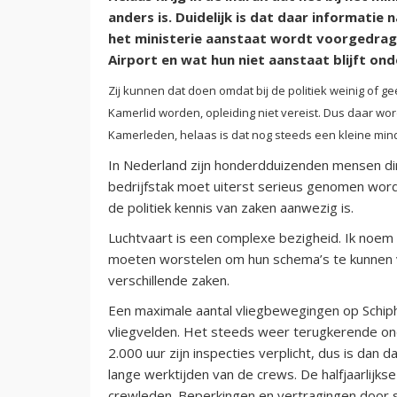
anders is. Duidelijk is dat daar informatie 
het ministerie aanstaat wordt voorgedrage
Airport en wat hun niet aanstaat blijft on
Zij kunnen dat doen omdat bij de politiek weinig of g
Kamerlid worden, opleiding niet vereist. Dus daar wor
Kamerleden, helaas is dat nog steeds een kleine min
In Nederland zijn honderdduizenden mensen direc
bedrijfstak moet uiterst serieus genomen word
de politiek kennis van zaken aanwezig is.
Luchtvaart is een complexe bezigheid. Ik noe
moeten worstelen om hun schema’s te kunnen 
verschillende zaken.
Een maximale aantal vliegbewegingen op Schipho
vliegvelden. Het steeds weer terugkerende ond
2.000 uur zijn inspecties verplicht, dus is dan d
lange werktijden van de crews. De halfjaarlijk
crewleden. Beperkingen en vertragingen door s