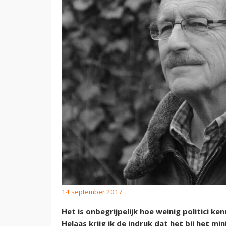
14 september 2017
Het is onbegrijpelijk hoe weinig politici k
Helaas krijg ik de indruk dat het bij het min