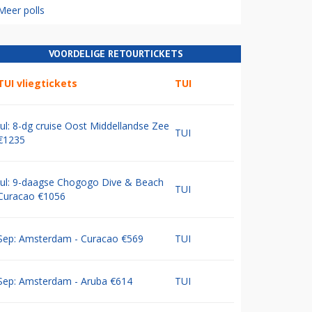
Meer polls
VOORDELIGE RETOURTICKETS
TUI vliegtickets
TUI
Jul: 8-dg cruise Oost Middellandse Zee
TUI
€1235
Jul: 9-daagse Chogogo Dive & Beach
TUI
Curacao €1056
Sep: Amsterdam - Curacao €569
TUI
Sep: Amsterdam - Aruba €614
TUI