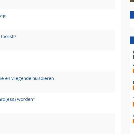
wijn
foolish?
tie en vliegende huisdieren
ward(ess) worden"