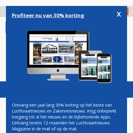
Overslaan
en
x
Digitaal Magazine
Registreer
Check in
naar
Profiteer nu van 30% korting
de
inhoud
gaan
Magazine
Podcasts
Vacatures
Toggl
naviga
Ontvang een jaar lang 30% korting op het beste van
Luchtvaartnieuws en Zakenreisnieuws. Krijg onbeperkt
toegang tot al het nieuws en de bijbehorende Apps.
FRANK OOSTDAM: AC/DC
Ontvang tevens 12 maanden het Luchtvaartnieuws
Magazine in de mail of op de mat.