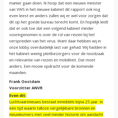
manier gaan doen. Ik hoop dat een nieuwe minister
van VWS in het nieuwe kabinet dit rapport ook nog
even leest en anders zullen wij er wel voor zorgen dat
dit op het goede bureau terecht komt. En hopelijk leidt
dat er ook toe dat een volgend kabinet minder
vooringenomen is over de rol van reizen bij het
verspreiden van het virus. Want daar hebben wij in
onze lobby overduidelijk last van gehad. Wij hadden in
het kabinet weinig pleitbezorgers voor de noodzaak
en relevantie van reizen en mobiliteit. Dat moet
anders. Een mooie opdracht voor de komende
maanden.
Frank Oostdam
Voorzitter ANVR
Even dit:
Luchtvaartnieuws bestaat inmiddels bijna 25 jaar. In
een tijd waarin talloze vergelijkbare bronnen en
nieuwkomers met veel minder historie om aandacht