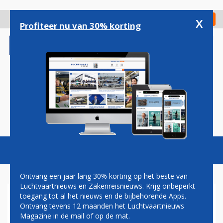
Overslaan
en
x
Digitaal Magazine
Registreer
Check in
naar
Profiteer nu van 30% korting
de
inhoud
gaan
Magazine
Podcasts
Vacatures
Toggl
naviga
Ontvang een jaar lang 30% korting op het beste van
Luchtvaartnieuws en Zakenreisnieuws. Krijg onbeperkt
toegang tot al het nieuws en de bijbehorende Apps.
THAISE TOERISMEBRANCHE
Ontvang tevens 12 maanden het Luchtvaartnieuws
WIL GEVACCINEERDEN WEER
Magazine in de mail of op de mat.