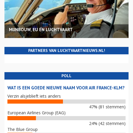
MIJNBOUW, EU EN LUCHTVAART
PARTNERS VAN LUCHTVAARTNIEUWS.NL!
POLL
WAT IS EEN GOEDE NIEUWE NAAM VOOR AIR FRANCE-KLM?
Verzin alsjeblieft iets anders
47% (81 stemmen)
European Airlines Group (EAG)
24% (42 stemmen)
The Blue Group