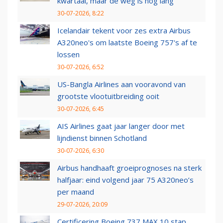
kwartaal, maar de weg is nog lang
30-07-2026, 8:22
Icelandair tekent voor zes extra Airbus
A320neo's om laatste Boeing 757's af te
lossen
30-07-2026, 6:52
US-Bangla Airlines aan vooravond van
grootste vlootuitbreiding ooit
30-07-2026, 6:45
AIS Airlines gaat jaar langer door met
lijndienst binnen Schotland
30-07-2026, 6:30
Airbus handhaaft groeiprognoses na sterk
halfjaar: eind volgend jaar 75 A320neo’s
per maand
29-07-2026, 20:09
Certificering Boeing 737 MAX 10 stap