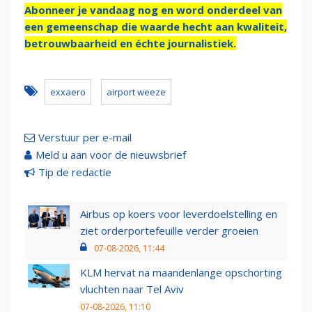
Abonneer je vandaag nog en word onderdeel van
een gemeenschap die waarde hecht aan kwaliteit,
betrouwbaarheid en échte journalistiek.
exxaero
airport weeze
Verstuur per e-mail
Meld u aan voor de nieuwsbrief
Tip de redactie
Airbus op koers voor leverdoelstelling en
ziet orderportefeuille verder groeien
07-08-2026, 11:44
KLM hervat na maandenlange opschorting
vluchten naar Tel Aviv
07-08-2026, 11:10