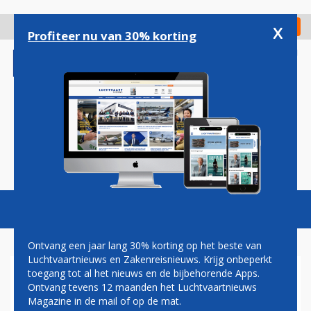
Overslaan
en
x
Digitaal Magazine
Registreer
Check in
naar
Profiteer nu van 30% korting
de
inhoud
gaan
Magazine
Podcasts
Vacatures
Toggl
naviga
Ontvang een jaar lang 30% korting op het beste van
Luchtvaartnieuws en Zakenreisnieuws. Krijg onbeperkt
toegang tot al het nieuws en de bijbehorende Apps.
EXXAERO MET TWEEDE
Ontvang tevens 12 maanden het Luchtvaartnieuws
ZAKENJET VANAF AIRPORT
Magazine in de mail of op de mat.