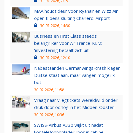
31-07-2026, 7:15
MAA houdt deur voor Ryanair en Wizz Air
open tijdens sluiting Charleroi Airport
30-07-2026, 14:30
Business en First Class steeds
belangrijker voor Air France-KLM:
‘investering betaalt zich uit’
30-07-2026, 12:10
Nabestaanden Germanwings-crash klagen
Duitse staat aan, maar vangen mogelijk
bot
30-07-2026, 11:58
Vraag naar vliegtickets wereldwijd onder
druk door oorlog in het Midden-Oosten
30-07-2026, 10:36
SWISS-Airbus A330 wijkt uit nadat
koptelefoonoplader rook in cabine