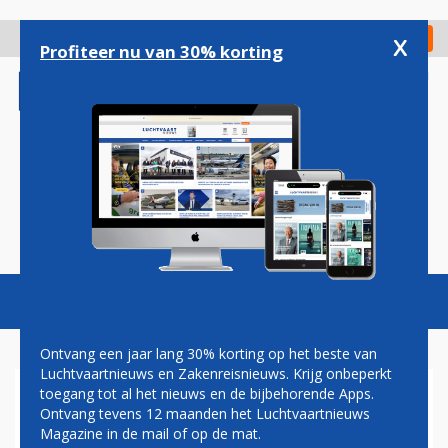
Overslaan
en
x
Digitaal Magazine
Registreer
Check in
naar
Profiteer nu van 30% korting
de
inhoud
gaan
Magazine
Podcasts
Vacatures
Toggl
naviga
Ontvang een jaar lang 30% korting op het beste van
Luchtvaartnieuws en Zakenreisnieuws. Krijg onbeperkt
toegang tot al het nieuws en de bijbehorende Apps.
VLUCHTEN CITATION X
Ontvang tevens 12 maanden het Luchtvaartnieuws
VANAF EINDHOVEN AIRPORT
Magazine in de mail of op de mat.