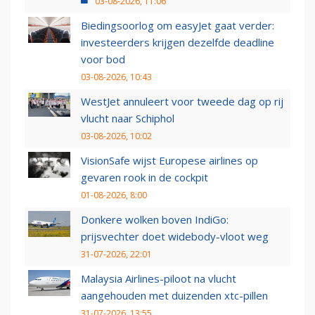
03-08-2026, 11:06
Biedingsoorlog om easyJet gaat verder:
investeerders krijgen dezelfde deadline
voor bod
03-08-2026, 10:43
WestJet annuleert voor tweede dag op rij
vlucht naar Schiphol
03-08-2026, 10:02
VisionSafe wijst Europese airlines op
gevaren rook in de cockpit
01-08-2026, 8:00
Donkere wolken boven IndiGo:
prijsvechter doet widebody-vloot weg
31-07-2026, 22:01
Malaysia Airlines-piloot na vlucht
aangehouden met duizenden xtc-pillen
31-07-2026, 13:55