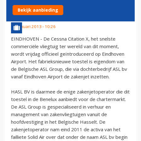
BEGINNEN
Bekijk aanbieding
25 januari 2013 - 10:26
EINDHOVEN - De Cessna Citation X, het snelste
commerciële vliegtuig ter wereld van dit moment,
wordt vrijdag officieel geïntroduceerd op Eindhoven
Airport. Het fabrieksnieuwe toestel is eigendom van
de Belgische ASL Group, die via dochterbedrijf ASL bv
vanaf Eindhoven Airport de zakenjet inzetten.
HASL BV is daarmee de enige zakenjetoperator die dit
toestel in de Benelux aanbiedt voor de chartermarkt.
De ASL Group is gespecialiseerd in verhuur en
management van zakenvliegtuigen vanuit de
hoofdvestiging in het Belgische Hasselt. De
zakenjetoperator nam eind 2011 de activa van het
failliete Solid Air over dat onder de naam ASL bv begin