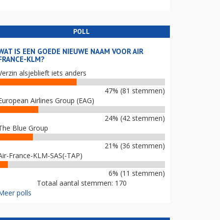
POLL
WAT IS EEN GOEDE NIEUWE NAAM VOOR AIR
FRANCE-KLM?
Verzin alsjeblieft iets anders
47% (81 stemmen)
European Airlines Group (EAG)
24% (42 stemmen)
The Blue Group
21% (36 stemmen)
Air-France-KLM-SAS(-TAP)
6% (11 stemmen)
Totaal aantal stemmen: 170
Meer polls