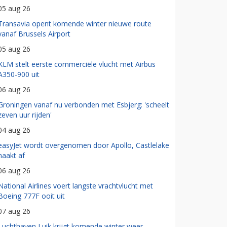
05 aug 26
Transavia opent komende winter nieuwe route
vanaf Brussels Airport
05 aug 26
KLM stelt eerste commerciële vlucht met Airbus
A350-900 uit
06 aug 26
Groningen vanaf nu verbonden met Esbjerg: 'scheelt
zeven uur rijden'
04 aug 26
easyJet wordt overgenomen door Apollo, Castlelake
haakt af
06 aug 26
National Airlines voert langste vrachtvlucht met
Boeing 777F ooit uit
07 aug 26
Luchthaven Luik krijgt komende winter weer