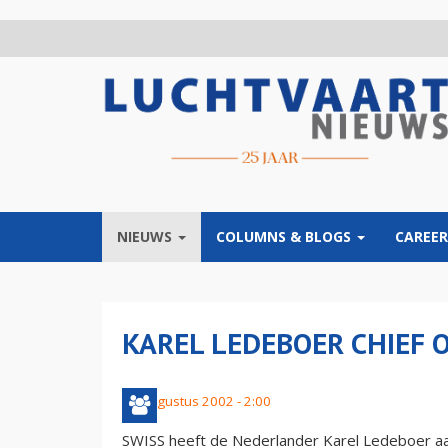
Overslaan
en
naar
de
inhoud
gaan
NIEUWS
COLUMNS & BLOGS
CAREER
KAREL LEDEBOER CHIEF O
23 augustus 2002 - 2:00
SWISS heeft de Nederlander Karel Ledeboer aan