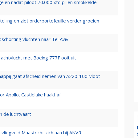
elen nadat piloot 70.000 xtc-pillen smokkelde
elling en ziet orderportefeuille verder groeien
chorting vluchten naar Tel Aviv
vrachtvlucht met Boeing 777F ooit uit
happij gaat afscheid nemen van A220-100-vloot
 Apollo, Castlelake haakt af
n de luchtvaart
t vliegveld Maastricht zich aan bij ANVR