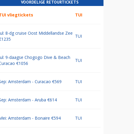
VOORDELIGE RETOURTICKETS
TUI vliegtickets
TUI
Jul: 8-dg cruise Oost Middellandse Zee
TUI
€1235
Jul: 9-daagse Chogogo Dive & Beach
TUI
Curacao €1056
Sep: Amsterdam - Curacao €569
TUI
Sep: Amsterdam - Aruba €614
TUI
Mei: Amsterdam - Bonaire €594
TUI