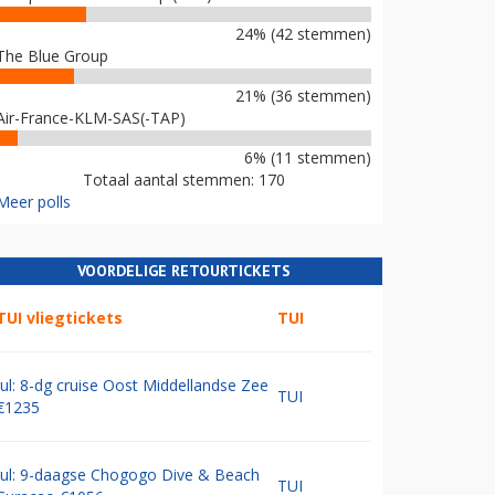
24% (42 stemmen)
The Blue Group
21% (36 stemmen)
Air-France-KLM-SAS(-TAP)
6% (11 stemmen)
Totaal aantal stemmen: 170
Meer polls
VOORDELIGE RETOURTICKETS
TUI vliegtickets
TUI
Jul: 8-dg cruise Oost Middellandse Zee
TUI
€1235
Jul: 9-daagse Chogogo Dive & Beach
TUI