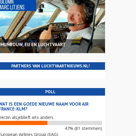
MIJNBOUW, EU EN LUCHTVAART
PARTNERS VAN LUCHTVAARTNIEUWS.NL!
POLL
WAT IS EEN GOEDE NIEUWE NAAM VOOR AIR
FRANCE-KLM?
Verzin alsjeblieft iets anders
47% (81 stemmen)
European Airlines Group (EAG)