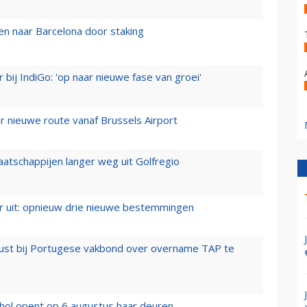
n naar Barcelona door staking
 bij IndiGo: 'op naar nieuwe fase van groei'
 nieuwe route vanaf Brussels Airport
aatschappijen langer weg uit Golfregio
er uit: opnieuw drie nieuwe bestemmingen
rust bij Portugese vakbond over overname TAP te
hol opent op 6 augustus haar deuren