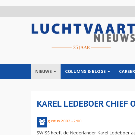
Overslaan
en
naar
de
inhoud
gaan
NIEUWS
COLUMNS & BLOGS
CAREER
KAREL LEDEBOER CHIEF O
23 augustus 2002 - 2:00
SWISS heeft de Nederlander Karel Ledeboer aan