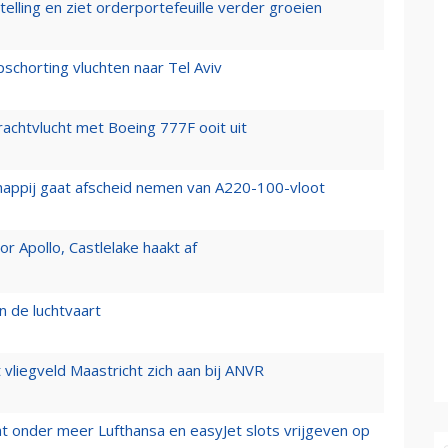
elling en ziet orderportefeuille verder groeien
chorting vluchten naar Tel Aviv
vrachtvlucht met Boeing 777F ooit uit
happij gaat afscheid nemen van A220-100-vloot
 Apollo, Castlelake haakt af
n de luchtvaart
t vliegveld Maastricht zich aan bij ANVR
t onder meer Lufthansa en easyJet slots vrijgeven op