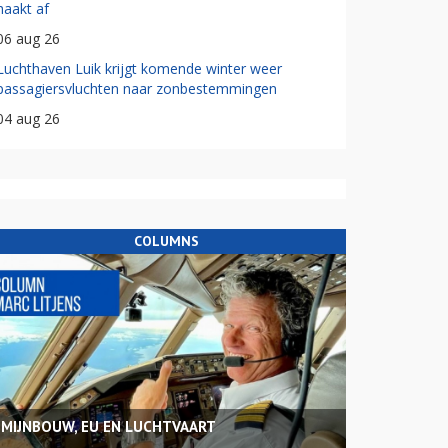
haakt af
06 aug 26
Luchthaven Luik krijgt komende winter weer
passagiersvluchten naar zonbestemmingen
04 aug 26
COLUMNS
MIJNBOUW, EU EN LUCHTVAART