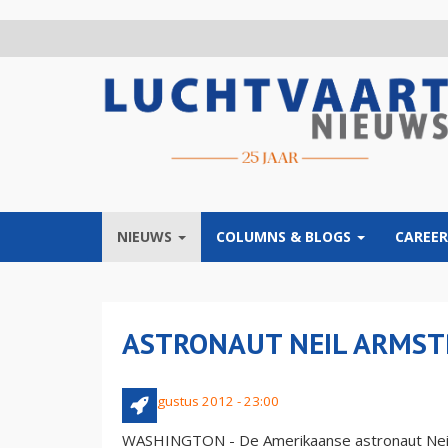
Overslaan
en
naar
de
inhoud
gaan
NIEUWS
COLUMNS & BLOGS
CAREER
ASTRONAUT NEIL ARMS
25 augustus 2012 - 23:00
WASHINGTON - De Amerikaanse astronaut Neil 