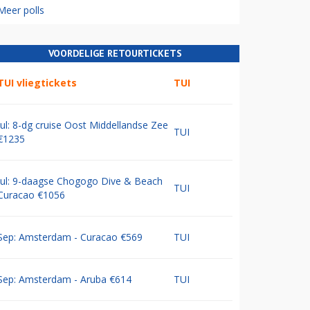
Meer polls
VOORDELIGE RETOURTICKETS
TUI vliegtickets
TUI
Jul: 8-dg cruise Oost Middellandse Zee
TUI
€1235
Jul: 9-daagse Chogogo Dive & Beach
TUI
Curacao €1056
Sep: Amsterdam - Curacao €569
TUI
Sep: Amsterdam - Aruba €614
TUI