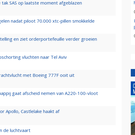
 tak SAS op laatste moment afgeblazen
elen nadat piloot 70.000 xtc-pillen smokkelde
elling en ziet orderportefeuille verder groeien
chorting vluchten naar Tel Aviv
vrachtvlucht met Boeing 777F ooit uit
happij gaat afscheid nemen van A220-100-vloot
 Apollo, Castlelake haakt af
n de luchtvaart