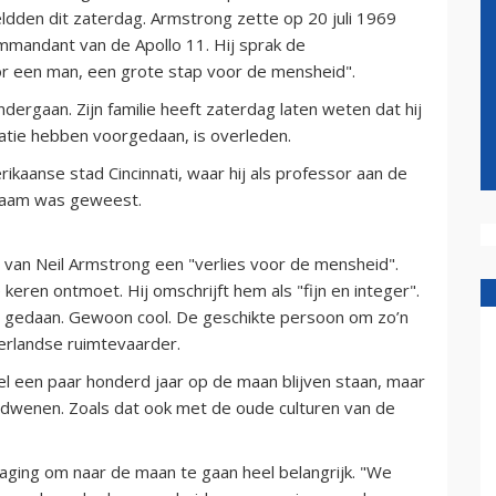
ldden dit zaterdag. Armstrong zette op 20 juli 1969
mmandant van de Apollo 11. Hij sprak de
r een man, een grote stap voor de mensheid".
ergaan. Zijn familie heeft zaterdag laten weten dat hij
eratie hebben voorgedaan, is overleden.
aanse stad Cincinnati, waar hij als professor aan de
rkzaam was geweest.
van Neil Armstrong een "verlies voor de mensheid".
eren ontmoet. Hij omschrijft hem als "fijn en integer".
d gedaan. Gewoon cool. De geschikte persoon om zo’n
derlandse ruimtevaarder.
l een paar honderd jaar op de maan blijven staan, maar
erdwenen. Zoals dat ook met de oude culturen van de
ging om naar de maan te gaan heel belangrijk. "We