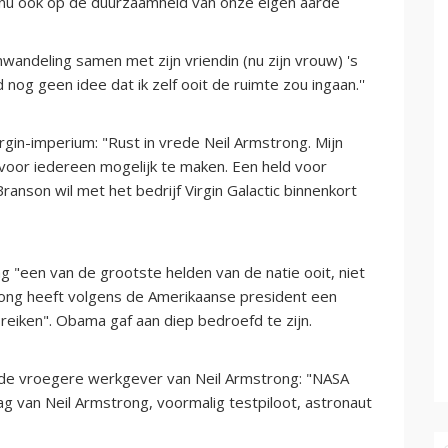
nu ook op de duurzaamheid van onze eigen aarde
andeling samen met zijn vriendin (nu zijn vrouw) 's
 nog geen idee dat ik zelf ooit de ruimte zou ingaan.''
gin-imperium: "Rust in vrede Neil Armstrong. Mijn
 voor iedereen mogelijk te maken. Een held voor
ranson wil met het bedrijf Virgin Galactic binnenkort
"een van de grootste helden van de natie ooit, niet
mstrong heeft volgens de Amerikaanse president een
reiken". Obama gaf aan diep bedroefd te zijn.
 de vroegere werkgever van Neil Armstrong: "NASA
ag van Neil Armstrong, voormalig testpiloot, astronaut