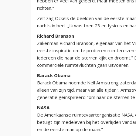
hebben er veel van geleerd, maar moeten ons 
richten."
Zelf zag Ockels de beelden van de eerste maanw
nachts in bed. ,,Ik was toen 23 en fysicus en had
Richard Branson
Zakenman Richard Branson, eigenaar van het Vir
eerste inspiratie om te proberen ruimtereizen
iedereen die naar de sterren kijkt en droomt." B
commerciële ruimtevluchten gaan uitvoeren.
Barack Obama
Barack Obama noemde Neil Armstrong zaterdag 
alleen van zijn tijd, maar van alle tijden". Ar
generatie geïnspireerd "om naar de sterren te 
NASA
De Amerikaanse ruimtevaartorganisatie NASA,
betuigt zijn medeleven bij het overlijden vanda
en de eerste man op de maan."