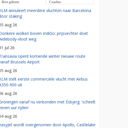
Best gelezen
Crashes
KLM annuleert meerdere vluchten naar Barcelona
door staking
05 aug 26
Donkere wolken boven IndiGo: prijsvechter doet
widebody-vloot weg
31 jul 26
Transavia opent komende winter nieuwe route
vanaf Brussels Airport
05 aug 26
KLM stelt eerste commerciële vlucht met Airbus
A350-900 uit
06 aug 26
Groningen vanaf nu verbonden met Esbjerg: 'scheelt
zeven uur rijden'
04 aug 26
easyJet wordt overgenomen door Apollo, Castlelake