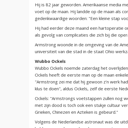
Hij is 82 jaar geworden. Amerikaanse media me
voet op de maan. Hij landde op de maan als co
gedenkwaardige woorden: "Een kleine stap voo
Hij had eerder deze maand een hartoperatie ond
als gevolg van complicaties die zich bij die op
Armstrong woonde in de omgeving van de Amerik
universiteit van die stad in de staat Ohio we
Wubbo Ockels
Wubbo Ockels noemde zaterdag het overlijden 
Ockels heeft de eerste man op de maan enkele k
"Armstrong zei me dat hij gewoon z’n werk ha
klus te doen", aldus Ockels, zelf de eerste Ne
Ockels: "Armstrongs voetstappen zullen nog we
met zijn dood is toch ook een stukje cultuur v
Grieken, Chinezen en Azteken is gebeurd."
Volgens de Nederlandse astronaut was de uitda