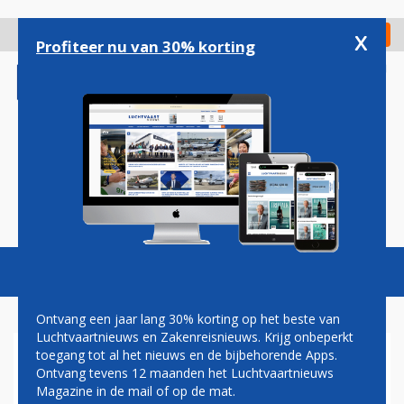
Overslaan
en
x
Digitaal Magazine
Registreer
Check in
naar
Profiteer nu van 30% korting
de
inhoud
gaan
Magazine
Podcasts
Vacatures
Toggl
naviga
Ontvang een jaar lang 30% korting op het beste van
Luchtvaartnieuws en Zakenreisnieuws. Krijg onbeperkt
toegang tot al het nieuws en de bijbehorende Apps.
NIEUWE EUROPESE VEGA-
Ontvang tevens 12 maanden het Luchtvaartnieuws
RAKET KRIJGT NEDERLANDSE
Magazine in de mail of op de mat.