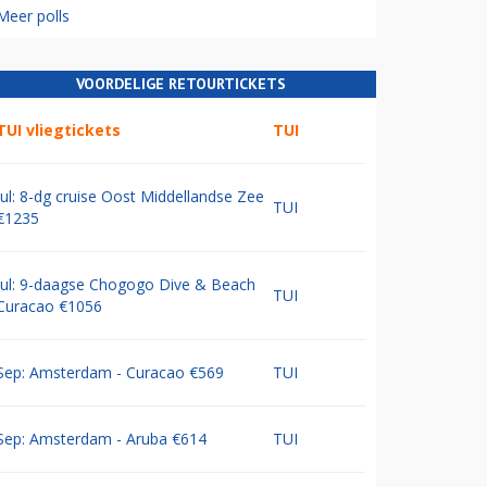
Meer polls
VOORDELIGE RETOURTICKETS
TUI vliegtickets
TUI
Jul: 8-dg cruise Oost Middellandse Zee
TUI
€1235
Jul: 9-daagse Chogogo Dive & Beach
TUI
Curacao €1056
Sep: Amsterdam - Curacao €569
TUI
Sep: Amsterdam - Aruba €614
TUI