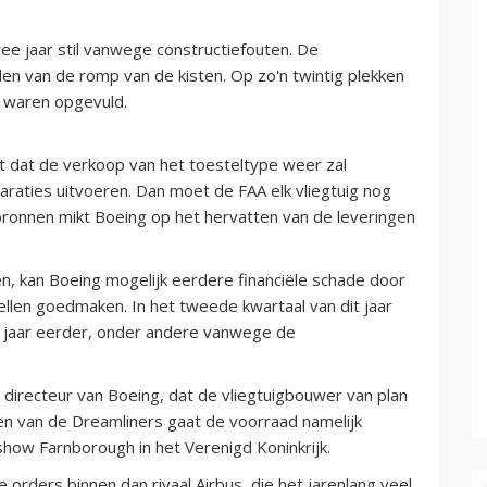
ee jaar stil vanwege constructiefouten. De
en van de romp van de kisten. Op zo'n twintig plekken
 waren opgevuld.
t dat de verkoop van het toesteltype weer zal
raties uitvoeren. Dan moet de FAA elk vliegtuig nog
ronnen mikt Boeing op het hervatten van de leveringen
n, kan Boeing mogelijk eerdere financiële schade door
len goedmaken. In het tweede kwartaal van dit jaar
n jaar eerder, onder andere vanwege de
directeur van Boeing, dat de vliegtuigbouwer van plan
en van de Dreamliners gaat de voorraad namelijk
tshow Farnborough in het Verenigd Koninkrijk.
orders binnen dan rivaal Airbus, die het jarenlang veel