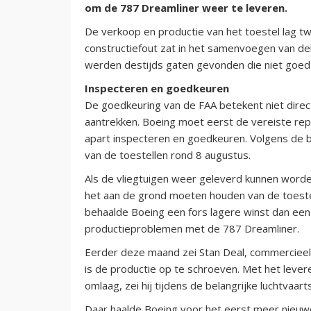
om de 787 Dreamliner weer te leveren.
De verkoop en productie van het toestel lag tw
constructiefout zat in het samenvoegen van del
werden destijds gaten gevonden die niet goed
Inspecteren en goedkeuren
De goedkeuring van de FAA betekent niet direc
aantrekken. Boeing moet eerst de vereiste repa
apart inspecteren en goedkeuren. Volgens de b
van de toestellen rond 8 augustus.
Als de vliegtuigen weer geleverd kunnen worde
het aan de grond moeten houden van de toestel
behaalde Boeing een fors lagere winst dan ee
productieproblemen met de 787 Dreamliner.
Eerder deze maand zei Stan Deal, commercieel 
is de productie op te schroeven. Met het lever
omlaag, zei hij tijdens de belangrijke luchtvaar
Daar haalde Boeing voor het eerst meer nieuwe 