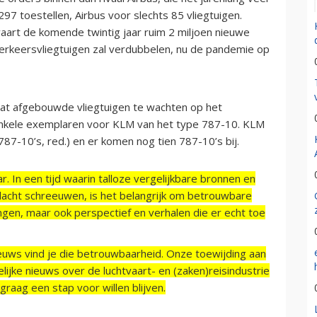
97 toestellen, Airbus voor slechts 85 vliegtuigen.
aart de komende twintig jaar ruim 2 miljoen nieuwe
erkeersvliegtuigen zal verdubbelen, nu de pandemie op
at afgebouwde vliegtuigen te wachten op het
enkele exemplaren voor KLM van het type 787-10. KLM
 787-10’s, red.) en er komen nog tien 787-10’s bij.
r. In een tijd waarin talloze vergelijkbare bronnen en
acht schreeuwen, is het belangrijk om betrouwbare
ngen, maar ook perspectief en verhalen die er echt toe
ieuws vind je die betrouwbaarheid. Onze toewijding aan
ijke nieuws over de luchtvaart- en (zaken)reisindustrie
raag een stap voor willen blijven.