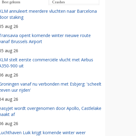
Best gelezen
Crashes
KLM annuleert meerdere vluchten naar Barcelona
door staking
05 aug 26
Transavia opent komende winter nieuwe route
vanaf Brussels Airport
05 aug 26
KLM stelt eerste commerciële vlucht met Airbus
A350-900 uit
06 aug 26
Groningen vanaf nu verbonden met Esbjerg: 'scheelt
zeven uur rijden'
04 aug 26
easyJet wordt overgenomen door Apollo, Castlelake
haakt af
06 aug 26
Luchthaven Luik krijgt komende winter weer