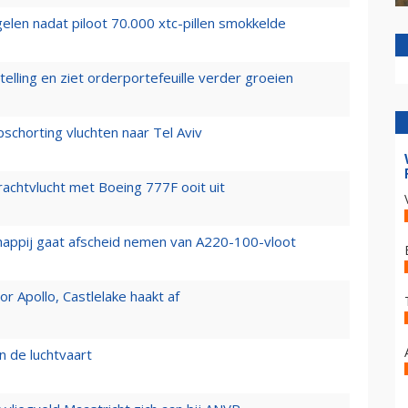
elen nadat piloot 70.000 xtc-pillen smokkelde
elling en ziet orderportefeuille verder groeien
chorting vluchten naar Tel Aviv
vrachtvlucht met Boeing 777F ooit uit
happij gaat afscheid nemen van A220-100-vloot
 Apollo, Castlelake haakt af
n de luchtvaart