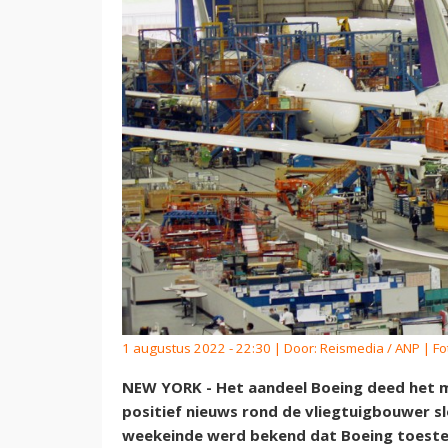
1 augustus 2022 - 22:30 | Door:
Reismedia / ANP
| Fo
NEW YORK - Het aandeel Boeing deed het 
positief nieuws rond de vliegtuigbouwer s
weekeinde werd bekend dat Boeing toeste