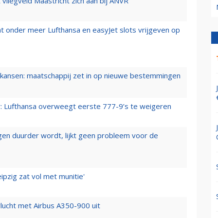
t vliegveld Maastricht zich aan bij ANVR
t onder meer Lufthansa en easyJet slots vrijgeven op
ansen: maatschappij zet in op nieuwe bestemmingen
er: Lufthansa overweegt eerste 777-9’s te weigeren
iegen duurder wordt, lijkt geen probleem voor de
ipzig zat vol met munitie'
lucht met Airbus A350-900 uit