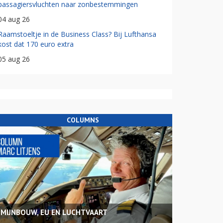
passagiersvluchten naar zonbestemmingen
04 aug 26
Raamstoeltje in de Business Class? Bij Lufthansa
kost dat 170 euro extra
05 aug 26
COLUMNS
MIJNBOUW, EU EN LUCHTVAART