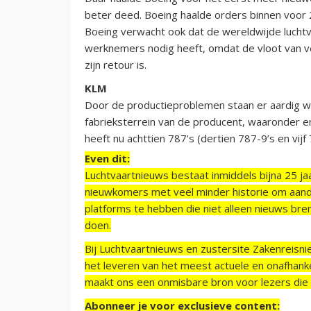
beter deed. Boeing haalde orders binnen voor 2
Boeing verwacht ook dat de wereldwijde luchtv
werknemers nodig heeft, omdat de vloot van v
zijn retour is.
KLM
Door de productieproblemen staan er aardig w
fabrieksterrein van de producent, waaronder 
heeft nu achttien 787's (dertien 787-9’s en vijf
Even dit:
Luchtvaartnieuws bestaat inmiddels bijna 25 jaa
nieuwkomers met veel minder historie om aand
platforms te hebben die niet alleen nieuws bre
doen.
Bij Luchtvaartnieuws en zustersite Zakenreisn
het leveren van het meest actuele en onafhankel
maakt ons een onmisbare bron voor lezers die g
Abonneer je voor exclusieve content: