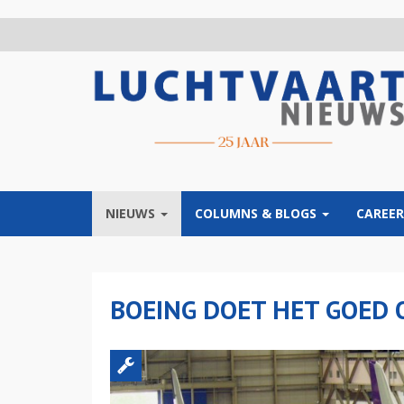
Overslaan
en
naar
de
inhoud
gaan
NIEUWS
COLUMNS & BLOGS
CAREER
BOEING DOET HET GOED 