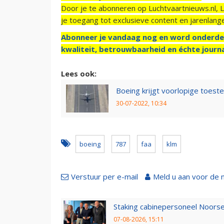
Door je te abonneren op Luchtvaartnieuws.nl, 
je toegang tot exclusieve content en jarenlang
Abonneer je vandaag nog en word onderde
kwaliteit, betrouwbaarheid en échte journa
Lees ook:
Boeing krijgt voorlopige toest
30-07-2022, 10:34
boeing
787
faa
klm
Verstuur per e-mail
Meld u aan voor de 
Staking cabinepersoneel Noorse
07-08-2026, 15:11