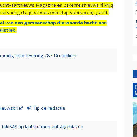
Luchtvaartnieuws Magazine en Zakenreisnieuws.nl krijg
e ervaring die je steeds een stap voorsprong geeft.
el van een gemeenschap die waarde hecht aan
listiek.
emming voor levering 787 Dreamliner
nieuwsbrief
Tip de redactie
 tak SAS op laatste moment afgeblazen